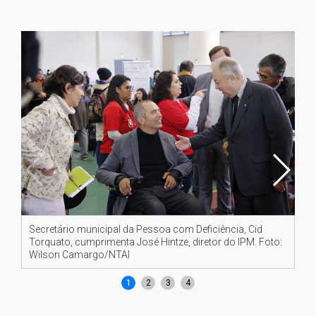
Secretário municipal da Pessoa com Deficiência, Cid
Jo
Torquato, cumprimenta José Hintze, diretor do IPM. Foto:
co
Wilson Camargo/NTAI
Ca
1
2
3
4