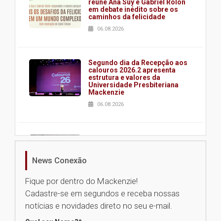
reúne Ana Suy e Gabriel Rolón
em debate inédito sobre os
caminhos da felicidade
06.08.2026
Segundo dia da Recepção aos
calouros 2026.2 apresenta
estrutura e valores da
Universidade Presbiteriana
Mackenzie
06.08.2026
Nova apresentação do Centro
de Música Brasileira
homenageia artista brasileira
News Conexão
05.08.2026
Fique por dentro do Mackenzie!
Cadastre-se em segundos e receba nossas
Universidade Mackenzie
notícias e novidades direto no seu e-mail.
realizará nova edição da Feira
EducationUSA