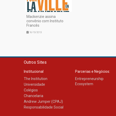
Mackenzie assina
convênio com Instituto
Francês
16/10/2013
Outros Sites
Institucional
Parcerias e Negócios:
The Institution
Entrepreneurship
Ecosystem
Universidade
Colégios
Chancelaria
Andrew Jumper (CPAJ)
Responsabilidade Social