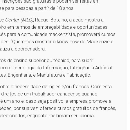
 inscrições são gratuitas e podem ser feitas em
e para pessoas a partir de 18 anos.
e Center (MLC)
, Raquel Botelho, a ação mostra a
eiro em termos de empregabilidade e oportunidades
ancês para a comunidade mackenzista, promoverá cursos
fissões. “Queremos mostrar o know how do Mackenzie e
nfatiza a coordenadora.
 de ensino superior ou técnico, para suprir
omo: Tecnologia da Informação; Inteligência Artificial;
rtes; Engenharia; e Manufatura e Fabricação.
 sobre a necessidade de inglês e/ou francês. Com esta
 direitos de um trabalhador canadense quando
é um ano e, caso seja positivo, a empresa promove a
ébec, por sua vez, oferece cursos gratuitos de francês,
selecionados, enquanto melhoram seu idioma.