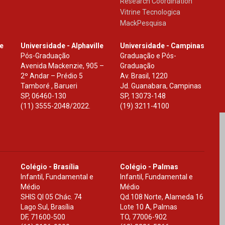
Research Coordination
Vitrine Tecnologica
MackPesquisa
le
Universidade - Alphaville
Universidade - Campinas
Pós-Graduação
Graduação e Pós-
Avenida Mackenzie, 905 –
Graduação
2º Andar – Prédio 5
Av. Brasil, 1220
Tamboré , Barueri
Jd. Guanabara, Campinas
SP
,
06460-130
SP
,
13073-148
(11) 3555-2048/2022.
(19) 3211-4100
Colégio - Brasília
Colégio - Palmas
Infantil, Fundamental e
Infantil, Fundamental e
Médio
Médio
SHIS Ql 05 Chác. 74
Qd.108 Norte, Alameda 16
Lago Sul, Brasília
Lote 10 A, Palmas
DF
,
71600-500
TO
,
77006-902