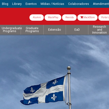
Blog
Library
Eventos
Mídias / Notícias
Colaboradores
Atendimen
Alumni
MackPlay
Revista
MackStore
Portal 
Research
Undergraduate
Graduate
Extensão
EaD
and
Programs
Programs
Innovation