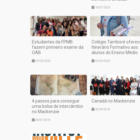
10/07/2023
Estudantes da FPMB
Colégio Tamboré oferec
fazem primeiro exame da
Itinerário Formativo aos
OAB
alunos do Ensino Médio
07/03/2023
02/03/2023
4 passos para conseguir
Canadá no Mackenzie
uma bolsa de intercâmbio
20/09/2018
no Mackenzie
30/07/2019