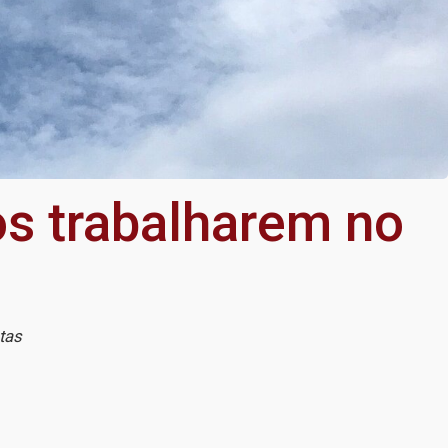
os trabalharem no
stas