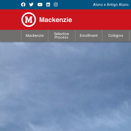
Aluno e Antigo Aluno
Selective
Mackenzie
Enrollment
Colégios
Process