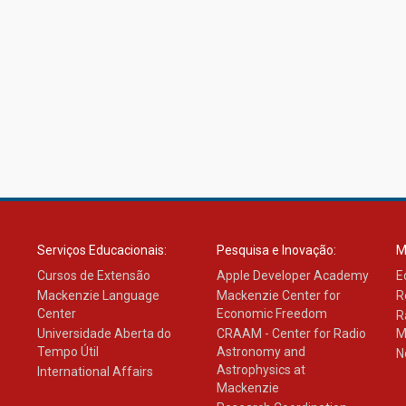
Serviços Educacionais:
Pesquisa e Inovação:
M
Cursos de Extensão
Apple Developer Academy
E
Mackenzie Language
Mackenzie Center for
R
Center
Economic Freedom
R
Universidade Aberta do
CRAAM - Center for Radio
M
Tempo Útil
Astronomy and
N
Astrophysics at
International Affairs
Mackenzie