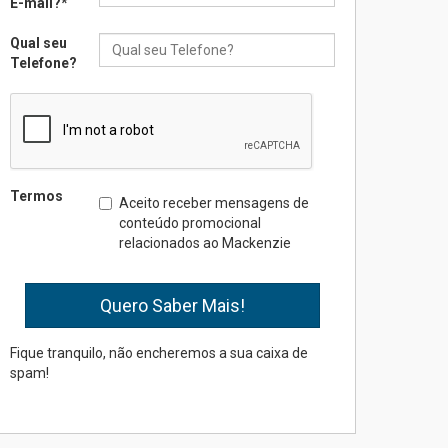
E-mail?
*
Qual seu
Seminário discute desafios
Telefone?
das novas tecnologias em
sistemas solares
residenciais
04.08.2026
Mackenzie recepciona os
Termos
Aceito receber mensagens de
calouros do segundo
conteúdo promocional
semestre de 2026
relacionados ao Mackenzie
04.08.2026
Como o Colégio Mackenzie
Brasília prepara seus
estudantes para o PAS antes
Fique tranquilo, não encheremos a sua caixa de
mesmo do Ensino Médio
spam!
04.08.2026