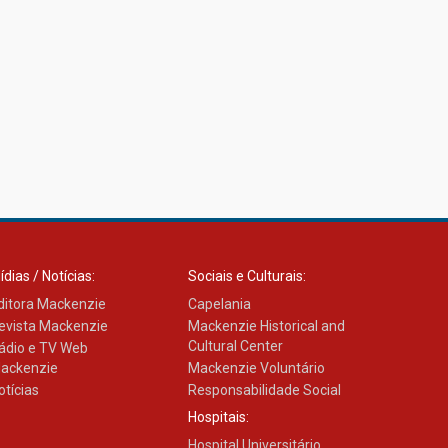
Como os pais podem investir
na educação dos filhos além
da escola
04.08.2026
ídias / Notícias:
Sociais e Culturais:
ditora Mackenzie
Capelania
evista Mackenzie
Mackenzie Historical and
Cultural Center
ádio e TV Web
ackenzie
Mackenzie Voluntário
otícias
Responsabilidade Social
Hospitais:
Hospital Universitário