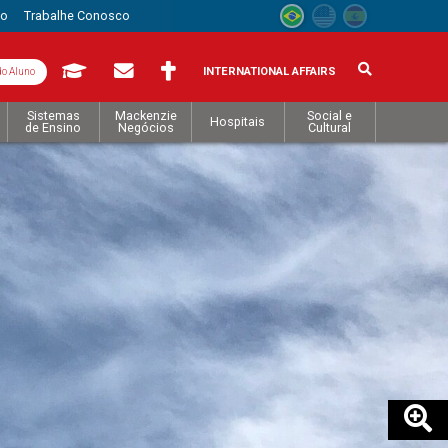
to
Trabalhe Conosco
INTERNATIONAL AFFAIRS
do Aluno
Sistemas
Mackenzie
Social e
Hospitais
de Ensino
Negócios
Cultural