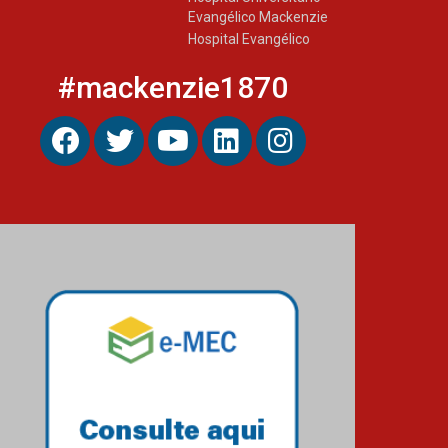
Evangélico Mackenzie
Hospital Evangélico
#mackenzie1870