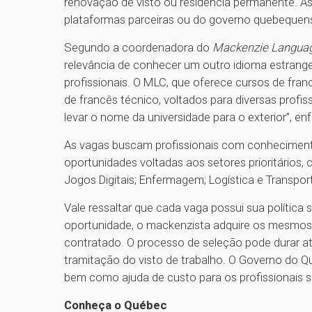
renovação de visto ou residência permanente. As
plataformas parceiras ou do governo quebequens
Segundo a coordenadora do
Mackenzie Languag
relevância de conhecer um outro idioma estrang
profissionais. O MLC, que oferece cursos de fr
de francês técnico, voltados para diversas pro
levar o nome da universidade para o exterior”, e
As vagas buscam profissionais com conhecimentos
oportunidades voltadas aos setores prioritários, c
Jogos Digitais; Enfermagem; Logística e Transpo
Vale ressaltar que cada vaga possui sua política
oportunidade, o mackenzista adquire os mesmos
contratado. O processo de seleção pode durar at
tramitação do visto de trabalho. O Governo do Qu
bem como ajuda de custo para os profissionais 
Conheça o Québec