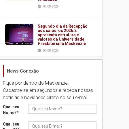
06.08.2026
Segundo dia da Recepção
aos calouros 2026.2
apresenta estrutura e
valores da Universidade
Presbiteriana Mackenzie
06.08.2026
News Conexão
Nova apresentação do
Centro de Música Brasileira
homenageia artista
Fique por dentro do Mackenzie!
brasileira
Cadastre-se em segundos e receba nossas
05.08.2026
notícias e novidades direto no seu e-mail.
Qual seu
Universidade Mackenzie
Nome?
*
realizará nova edição da
Feira EducationUSA
Qual seu
05.08.2026