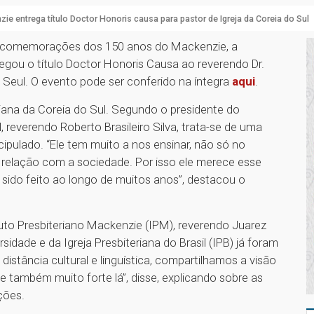
ie entrega título Doctor Honoris causa para pastor de Igreja da Coreia do Sul
s comemorações dos 150 anos do Mackenzie, a
egou o título Doctor Honoris Causa ao reverendo Dr.
 Seul. O evento pode ser conferido na íntegra
aqui
.
riana da Coreia do Sul. Segundo o presidente do
, reverendo Roberto Brasileiro Silva, trata-se de uma
scipulado. “Ele tem muito a nos ensinar, não só no
relação com a sociedade. Por isso ele merece esse
 sido feito ao longo de muitos anos”, destacou o
uto Presbiteriano Mackenzie (IPM), reverendo Juarez
dade e da Igreja Presbiteriana do Brasil (IPB) já foram
tância cultural e linguística, compartilhamos a visão
e também muito forte lá”, disse, explicando sobre as
ições.