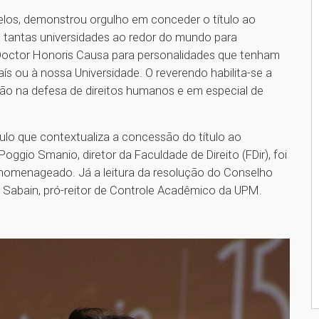
elos, demonstrou orgulho em conceder o título ao
a tantas universidades ao redor do mundo para
 Doctor Honoris Causa para personalidades que tenham
ís ou à nossa Universidade. O reverendo habilita-se a
ção na defesa de direitos humanos e em especial de
ículo que contextualiza a concessão do título ao
ggio Smanio, diretor da Faculdade de Direito (FDir), foi
o homenageado. Já a leitura da resolução do Conselho
sch Sabain, pró-reitor de Controle Acadêmico da UPM.