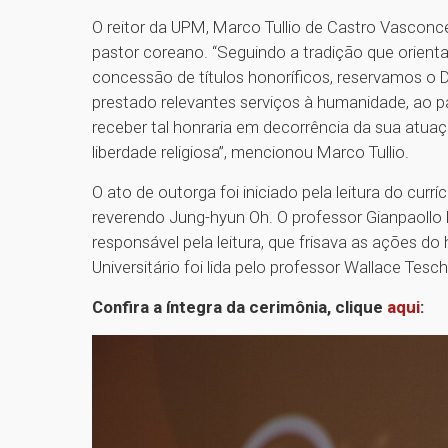
O reitor da UPM, Marco Tullio de Castro Vasconc
pastor coreano. “Seguindo a tradição que orient
concessão de títulos honoríficos, reservamos o
prestado relevantes serviços à humanidade, ao pa
receber tal honraria em decorrência da sua atua
liberdade religiosa”, mencionou Marco Tullio.
O ato de outorga foi iniciado pela leitura do curr
reverendo Jung-hyun Oh. O professor Gianpaollo Po
responsável pela leitura, que frisava as ações d
Universitário foi lida pelo professor Wallace Te
Confira a íntegra da cerimônia, clique
aqui
: