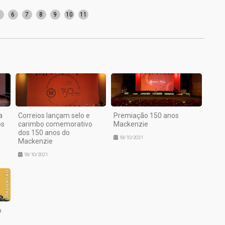
5
6
7
8
9
10
11
a
Correios lançam selo e
Premiação 150 anos
os
carimbo comemorativo
Mackenzie
dos 150 anos do
18/10/2021
Mackenzie
18/10/2021
o