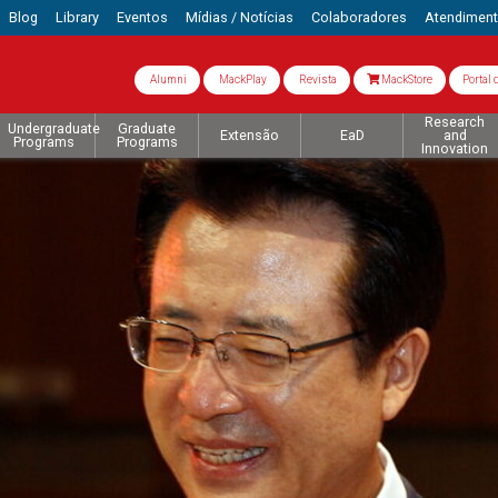
Blog
Library
Eventos
Mídias / Notícias
Colaboradores
Atendimen
Alumni
MackPlay
Revista
MackStore
Portal 
Research
Undergraduate
Graduate
Extensão
EaD
and
Programs
Programs
Innovation