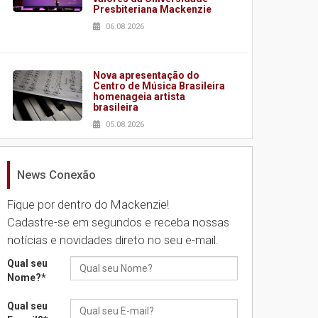
Presbiteriana Mackenzie
06.08.2026
Nova apresentação do
Centro de Música Brasileira
homenageia artista
brasileira
05.08.2026
News Conexão
Universidade Mackenzie
realizará nova edição da
Feira EducationUSA
Fique por dentro do Mackenzie!
05.08.2026
Cadastre-se em segundos e receba nossas
notícias e novidades direto no seu e-mail.
Seminário discute desafios
Qual seu
das novas tecnologias em
Nome?
*
sistemas solares
residenciais
Qual seu
04.08.2026