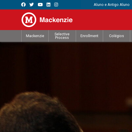
Aluno e Antigo Aluno
Selective
Mackenzie
Enrollment
Colégios
Process