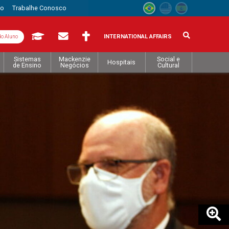
to
Trabalhe Conosco
INTERNATIONAL AFFAIRS
do Aluno
Sistemas
Mackenzie
Social e
Hospitais
de Ensino
Negócios
Cultural