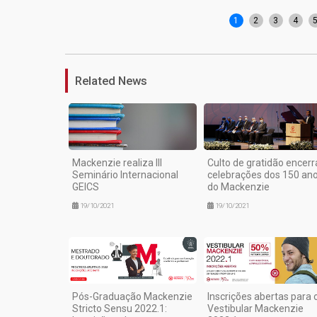
1
2
3
4
Related News
Mackenzie realiza III
Culto de gratidão encerr
Seminário Internacional
celebrações dos 150 an
GEICS
do Mackenzie
19/10/2021
19/10/2021
Pós-Graduação Mackenzie
Inscrições abertas para 
Stricto Sensu 2022.1:
Vestibular Mackenzie