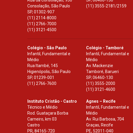
Rua da Consolação, 930
SP
,
06460-130
Consolação, São Paulo
(11) 3555-2181/2159
SP
,
01302-907
(11) 2114-8000
(11) 2766-7000
(11) 3121-4500
Colégio - São Paulo
Colégio - Tamboré
Infantil, Fundamental e
Infantil, Fundamental e
Médio
Médio
Rua Itambé, 145
Av. Mackenzie
Higienópolis, São Paulo
Tamboré, Barueri
SP
,
01239-001
SP
,
06460-130
(11) 2766-7600
(11) 3555-2000
(11) 3121-4600
Instituto Cristão - Castro
Agnes – Recife
Técnico e Médio
Infantil, Fundamental e
Rod. Guataçara Borba
Médio
Carneiro, km 03
Av. Rui Barbosa, 704
Castro
Graças, Recife
PR
,
84165-720
PE
,
52011-040