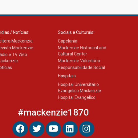
Como os pais podem investir
na educação dos filhos além
da escola
04.08.2026
ídias / Notícias:
Sociais e Culturais:
ditora Mackenzie
Capelania
evista Mackenzie
Mackenzie Historical and
Cultural Center
ádio e TV Web
ackenzie
Mackenzie Voluntário
otícias
Responsabilidade Social
Hospitais:
Hospital Universitário
Evangélico Mackenzie
Hospital Evangélico
#mackenzie1870