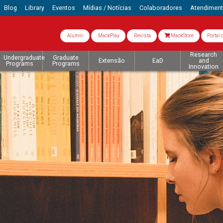
Blog
Library
Eventos
Mídias / Notícias
Colaboradores
Atendimen
Alumni
MackPlay
Revista
MackStore
Portal 
Research
Undergraduate
Graduate
Extensão
EaD
and
Programs
Programs
Innovation