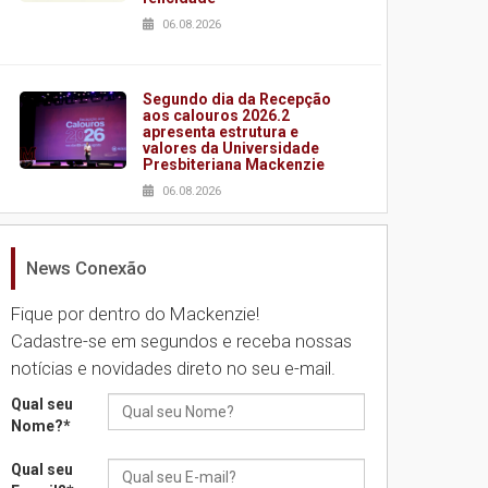
06.08.2026
Segundo dia da Recepção
aos calouros 2026.2
apresenta estrutura e
valores da Universidade
Presbiteriana Mackenzie
06.08.2026
News Conexão
Nova apresentação do
Centro de Música Brasileira
homenageia artista
Fique por dentro do Mackenzie!
brasileira
Cadastre-se em segundos e receba nossas
05.08.2026
notícias e novidades direto no seu e-mail.
Qual seu
Universidade Mackenzie
Nome?
*
realizará nova edição da
Feira EducationUSA
Qual seu
05.08.2026