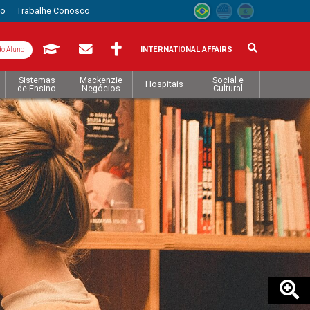
to
Trabalhe Conosco
INTERNATIONAL AFFAIRS
do Aluno
Sistemas
Mackenzie
Social e
Hospitais
de Ensino
Negócios
Cultural