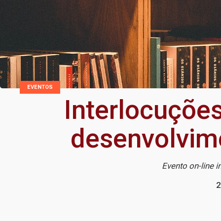
EVENTOS
Interlocuções
desenvolvime
Evento on-line i
2