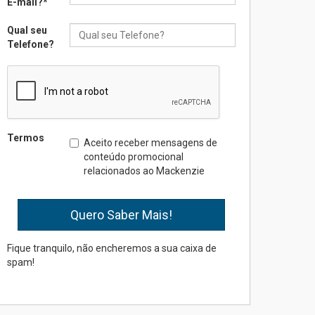
E-mail?
*
Qual seu
Seminário discute desafios
Telefone?
das novas tecnologias em
sistemas solares
residenciais
04.08.2026
Mackenzie recepciona os
Termos
Aceito receber mensagens de
calouros do segundo
conteúdo promocional
semestre de 2026
relacionados ao Mackenzie
04.08.2026
Como o Colégio Mackenzie
Brasília prepara seus
estudantes para o PAS antes
Fique tranquilo, não encheremos a sua caixa de
mesmo do Ensino Médio
spam!
04.08.2026