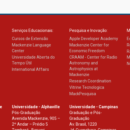
Serviços Educacionais:
Pesquisa e Inovação:
M
Cursos de Extensão
Apple Developer Academy
E
Mackenzie Language
Mackenzie Center for
R
Center
Economic Freedom
R
Universidade Aberta do
CRAAM - Center for Radio
M
Tempo Útil
Astronomy and
N
Astrophysics at
International Affairs
Mackenzie
Research Coordination
Vitrine Tecnologica
MackPesquisa
le
Universidade - Alphaville
Universidade - Campinas
Pós-Graduação
Graduação e Pós-
Avenida Mackenzie, 905 –
Graduação
2º Andar – Prédio 5
Av. Brasil, 1220