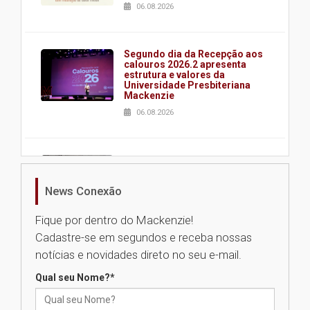
06.08.2026
Segundo dia da Recepção aos
calouros 2026.2 apresenta
estrutura e valores da
Universidade Presbiteriana
Mackenzie
06.08.2026
Nova apresentação do Centro
de Música Brasileira
homenageia artista brasileira
News Conexão
05.08.2026
Fique por dentro do Mackenzie!
Cadastre-se em segundos e receba nossas
Universidade Mackenzie
notícias e novidades direto no seu e-mail.
realizará nova edição da Feira
EducationUSA
Qual seu Nome?
*
05.08.2026