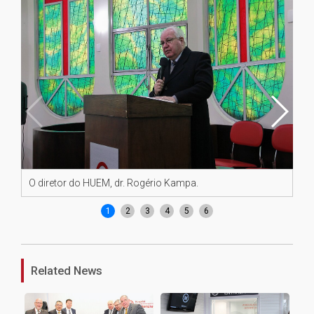
O diretor do HUEM, dr. Rogério Kampa.
Re
1
2
3
4
5
6
Related News