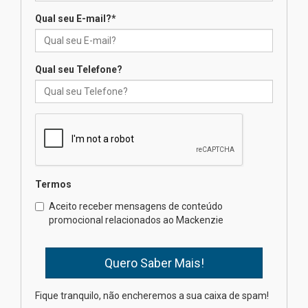
Qual seu E-mail?
*
Seminário discute desafios
das novas tecnologias em
sistemas solares residenciais
04.08.2026
Qual seu Telefone?
Mackenzie recepciona os
calouros do segundo semestre
de 2026
04.08.2026
Termos
Como o Colégio Mackenzie
Brasília prepara seus
Aceito receber mensagens de conteúdo
estudantes para o PAS antes
promocional relacionados ao Mackenzie
mesmo do Ensino Médio
04.08.2026
Como os pais podem investir
Fique tranquilo, não encheremos a sua caixa de spam!
na educação dos filhos além da