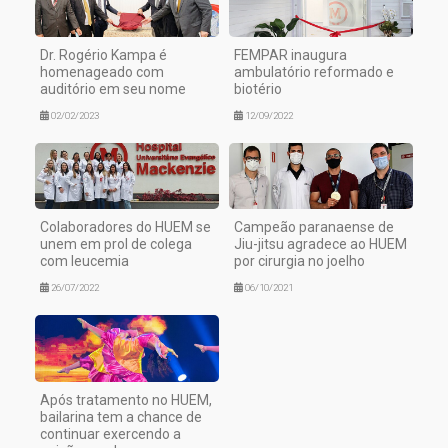
Dr. Rogério Kampa é
FEMPAR inaugura
homenageado com
ambulatório reformado e
auditório em seu nome
biotério
02/02/2023
12/09/2022
Colaboradores do HUEM se
Campeão paranaense de
unem em prol de colega
Jiu-jitsu agradece ao HUEM
com leucemia
por cirurgia no joelho
26/07/2022
06/10/2021
Após tratamento no HUEM,
bailarina tem a chance de
continuar exercendo a