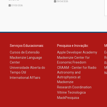
09/04/2026
07/05/2026
Serviços Educacionais:
Pesquisa e Inovação:
M
Cursos de Extensão
Apple Developer Academy
E
Mackenzie Language
Mackenzie Center for
R
Center
Economic Freedom
R
Universidade Aberta do
CRAAM - Center for Radio
M
Tempo Útil
Astronomy and
N
Astrophysics at
International Affairs
Mackenzie
Research Coordination
Vitrine Tecnologica
MackPesquisa