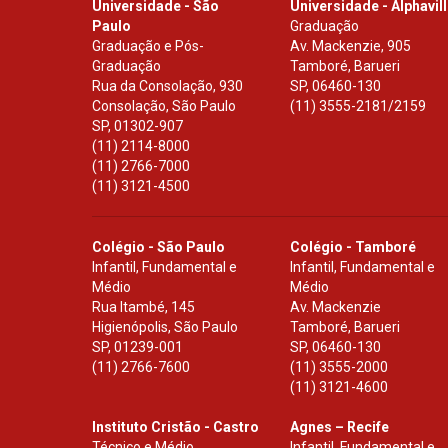
Universidade - São
Universidade - Alphavil
Paulo
Graduação
Graduação e Pós-
Av. Mackenzie, 905
Graduação
Tamboré, Barueri
Rua da Consolação, 930
SP
,
06460-130
Consolação, São Paulo
(11) 3555-2181/2159
SP
,
01302-907
(11) 2114-8000
(11) 2766-7000
(11) 3121-4500
Colégio - São Paulo
Colégio - Tamboré
Infantil, Fundamental e
Infantil, Fundamental e
Médio
Médio
Rua Itambé, 145
Av. Mackenzie
Higienópolis, São Paulo
Tamboré, Barueri
SP
,
01239-001
SP
,
06460-130
(11) 2766-7600
(11) 3555-2000
(11) 3121-4600
Instituto Cristão - Castro
Agnes – Recife
Técnico e Médio
Infantil, Fundamental e