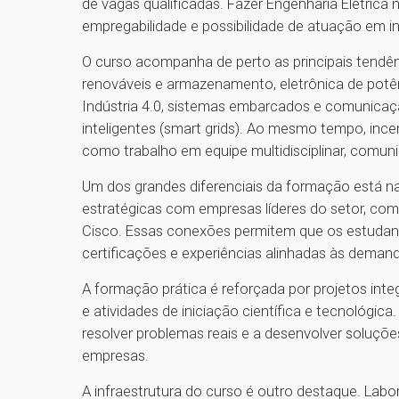
de vagas qualificadas. Fazer Engenharia Elétrica
empregabilidade e possibilidade de atuação em in
O curso acompanha de perto as principais tendê
renováveis e armazenamento, eletrônica de potênc
Indústria 4.0, sistemas embarcados e comunicação
inteligentes (smart grids). Ao mesmo tempo, inc
como trabalho em equipe multidisciplinar, comun
Um dos grandes diferenciais da formação está n
estratégicas com empresas líderes do setor, como
Cisco. Essas conexões permitem que os estudant
certificações e experiências alinhadas às demand
A formação prática é reforçada por projetos inte
e atividades de iniciação científica e tecnológic
resolver problemas reais e a desenvolver soluçõe
empresas.
A infraestrutura do curso é outro destaque. Lab