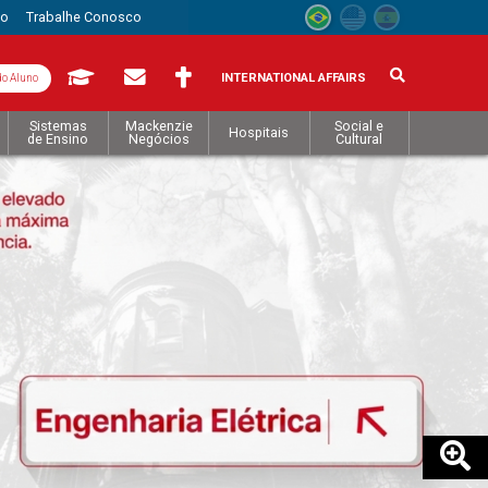
to
Trabalhe Conosco
INTERNATIONAL AFFAIRS
do Aluno
Sistemas
Mackenzie
Social e
Hospitais
de Ensino
Negócios
Cultural