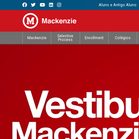
Aluno e Antigo Aluno
Selective
Mackenzie
Enrollment
Colégios
Process