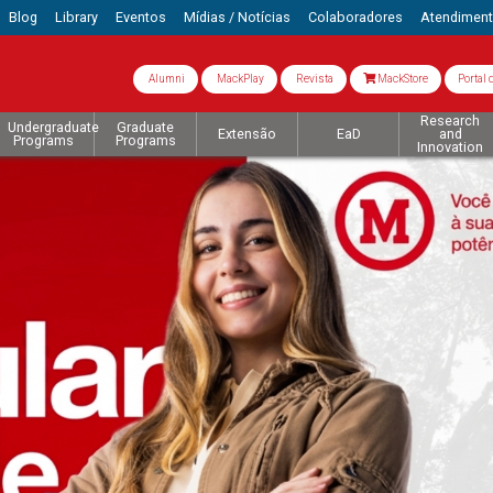
Blog
Library
Eventos
Mídias / Notícias
Colaboradores
Atendimen
Alumni
MackPlay
Revista
MackStore
Portal 
Research
Undergraduate
Graduate
Extensão
EaD
and
Programs
Programs
Innovation