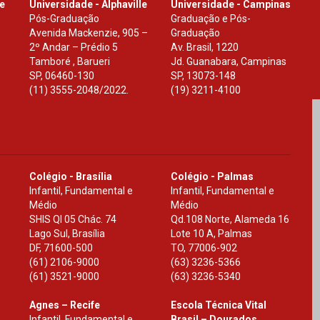
le
Universidade - Alphaville
Universidade - Campinas
Pós-Graduação
Graduação e Pós-
Avenida Mackenzie, 905 –
Graduação
2º Andar – Prédio 5
Av. Brasil, 1220
Tamboré , Barueri
Jd. Guanabara, Campinas
SP
,
06460-130
SP
,
13073-148
(11) 3555-2048/2022.
(19) 3211-4100
Colégio - Brasília
Colégio - Palmas
Infantil, Fundamental e
Infantil, Fundamental e
Médio
Médio
SHIS Ql 05 Chác. 74
Qd.108 Norte, Alameda 16
Lago Sul, Brasília
Lote 10 A, Palmas
DF
,
71600-500
TO
,
77006-902
(61) 2106-9000
(63) 3236-5366
(61) 3521-9000
(63) 3236-5340
Agnes – Recife
Escola Técnica Vital
Infantil, Fundamental e
Brasil – Dourados