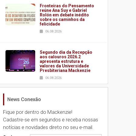
Fronteiras do Pensamento
reúne Ana Suy e Gabriel
Rolón em debate inédito
sobre os caminhos da
felicidade
06.08.2026
Segundo dia da Recepção
aos calouros 2026.2
apresenta estrutura e
valores da Universidade
Presbiteriana Mackenzie
06.08.2026
News Conexão
Nova apresentação do
Centro de Música Brasileira
homenageia artista
Fique por dentro do Mackenzie!
brasileira
Cadastre-se em segundos e receba nossas
05.08.2026
notícias e novidades direto no seu e-mail.