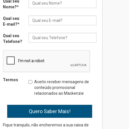
Qual seu
Universidade Mackenzie
Nome?
*
realizará nova edição da
Feira EducationUSA
Qual seu
05.08.2026
E-mail?
*
Qual seu
Seminário discute desafios
Telefone?
das novas tecnologias em
sistemas solares
residenciais
04.08.2026
Mackenzie recepciona os
Termos
Aceito receber mensagens de
calouros do segundo
conteúdo promocional
semestre de 2026
relacionados ao Mackenzie
04.08.2026
Como o Colégio Mackenzie
Brasília prepara seus
estudantes para o PAS antes
Fique tranquilo, não encheremos a sua caixa de
mesmo do Ensino Médio