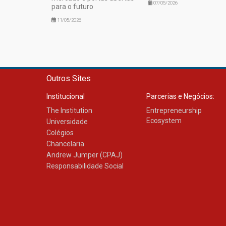
07/05/2026
para o futuro
11/05/2026
Outros Sites
Institucional
Parcerias e Negócios:
The Institution
Entrepreneurship
Ecosystem
Universidade
Colégios
Chancelaria
Andrew Jumper (CPAJ)
Responsabilidade Social