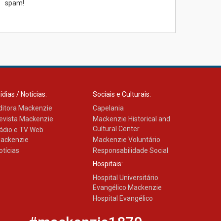
spam!
04.08.2026
Como os pais podem investir
na educação dos filhos além
da escola
04.08.2026
ídias / Notícias:
Sociais e Culturais:
ditora Mackenzie
Capelania
evista Mackenzie
Mackenzie Historical and
Cultural Center
ádio e TV Web
ackenzie
Mackenzie Voluntário
otícias
Responsabilidade Social
Hospitais:
Hospital Universitário
Evangélico Mackenzie
Hospital Evangélico