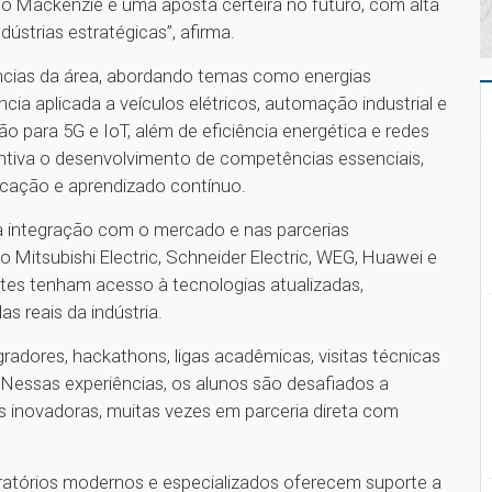
 no Mackenzie é uma aposta certeira no futuro, com alta
dústrias estratégicas”, afirma.
ncias da área, abordando temas como energias
ia aplicada a veículos elétricos, automação industrial e
 para 5G e IoT, além de eficiência energética e redes
entiva o desenvolvimento de competências essenciais,
icação e aprendizado contínuo.
a integração com o mercado e nas parcerias
 Mitsubishi Electric, Schneider Electric, WEG, Huawei e
es tenham acesso à tecnologias atualizadas,
as reais da indústria.
gradores, hackathons, ligas acadêmicas, visitas técnicas
a. Nessas experiências, os alunos são desafiados a
s inovadoras, muitas vezes em parceria direta com
oratórios modernos e especializados oferecem suporte a