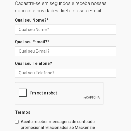
Cadastre-se em segundos e receba nossas
Universidade Mackenzie
notícias e novidades direto no seu e-mail.
realizará nova edição da Feira
EducationUSA
Qual seu Nome?
*
05.08.2026
Qual seu E-mail?
*
Seminário discute desafios
das novas tecnologias em
sistemas solares residenciais
04.08.2026
Qual seu Telefone?
Mackenzie recepciona os
calouros do segundo semestre
de 2026
04.08.2026
Termos
Como o Colégio Mackenzie
Brasília prepara seus
Aceito receber mensagens de conteúdo
estudantes para o PAS antes
promocional relacionados ao Mackenzie
mesmo do Ensino Médio