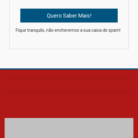
04.08.2026
Como os pais podem investir
Fique tranquilo, não encheremos a sua caixa de spam!
na educação dos filhos além da
escola
04.08.2026