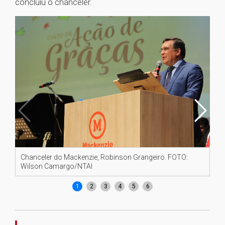
concluiu o chanceler.
Chanceler do Mackenzie, Robinson Grangeiro. FOTO:
Tu
Wilson Camargo/NTAI
Ca
1
2
3
4
5
6