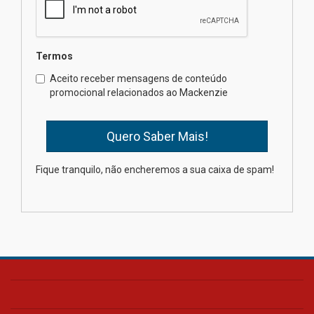
educação superior
04.08.2026
Termos
Professora do Mackenzie é
finalista do Prêmio Jabuti com
Aceito receber mensagens de conteúdo
obra sobre ética e arquitetura
promocional relacionados ao Mackenzie
contemporânea
04.08.2026
Semana Internacional
Fique tranquilo, não encheremos a sua caixa de spam!
Mackenzie promove parcerias
internacionais
03.08.2026