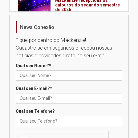
Mackenzie recepciona os
calouros do segundo semestre
de 2026
04.08.2026
News Conexão
Como o Colégio Mackenzie
Fique por dentro do Mackenzie!
Brasília prepara seus
Cadastre-se em segundos e receba nossas
estudantes para o PAS antes
mesmo do Ensino Médio
notícias e novidades direto no seu e-mail.
04.08.2026
Qual seu Nome?
*
Como os pais podem investir
na educação dos filhos além da
Qual seu E-mail?
*
escola
04.08.2026
Qual seu Telefone?
XIII Fórum de Aprendizagem
Transformadora reúne
docentes para debater
inovação e desafios da