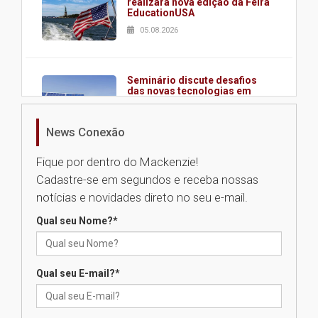
realizará nova edição da Feira
EducationUSA
05.08.2026
Seminário discute desafios
das novas tecnologias em
sistemas solares residenciais
04.08.2026
News Conexão
Fique por dentro do Mackenzie!
Mackenzie recepciona os
Cadastre-se em segundos e receba nossas
calouros do segundo semestre
de 2026
notícias e novidades direto no seu e-mail.
04.08.2026
Qual seu Nome?
*
Como o Colégio Mackenzie
Brasília prepara seus
Qual seu E-mail?
*
estudantes para o PAS antes
mesmo do Ensino Médio
04.08.2026