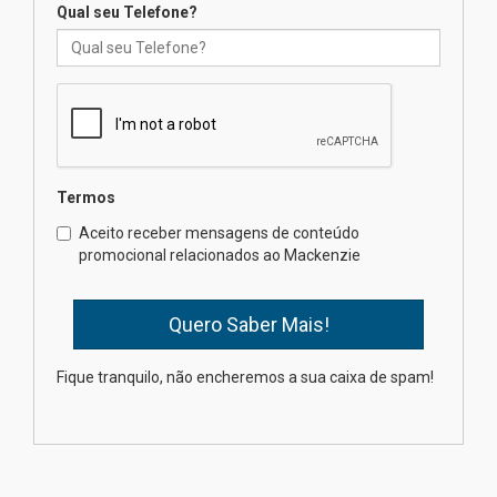
Qual seu Telefone?
Como os pais podem investir
na educação dos filhos além da
escola
04.08.2026
XIII Fórum de Aprendizagem
Termos
Transformadora reúne
docentes para debater
Aceito receber mensagens de conteúdo
inovação e desafios da
promocional relacionados ao Mackenzie
educação superior
04.08.2026
Professora do Mackenzie é
Fique tranquilo, não encheremos a sua caixa de spam!
finalista do Prêmio Jabuti com
obra sobre ética e arquitetura
contemporânea
04.08.2026