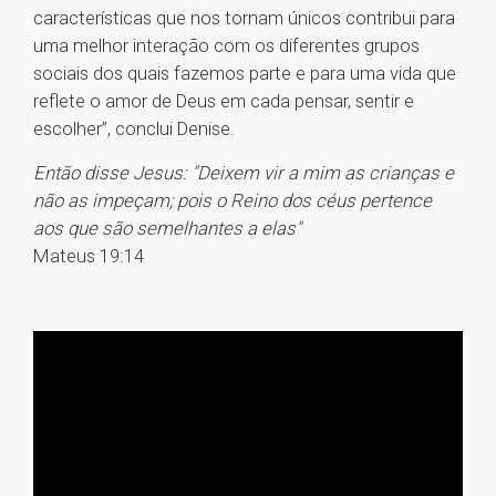
características que nos tornam únicos contribui para
uma melhor interação com os diferentes grupos
sociais dos quais fazemos parte e para uma vida que
reflete o amor de Deus em cada pensar, sentir e
escolher”, conclui Denise.
Então disse Jesus: "Deixem vir a mim as crianças e
não as impeçam; pois o Reino dos céus pertence
aos que são semelhantes a elas"
Mateus 19:14