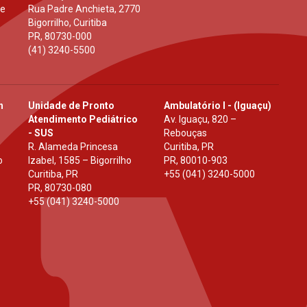
 e
Rua Padre Anchieta, 2770
Bigorrilho, Curitiba
PR
,
80730-000
(41) 3240-5500
h
Unidade de Pronto
Ambulatório I - (Iguaçu)
Atendimento Pediátrico
Av. Iguaçu, 820 –
- SUS
Rebouças
R. Alameda Princesa
Curitiba, PR
o
Izabel, 1585 – Bigorrilho
PR
,
80010-903
Curitiba, PR
+55 (041) 3240-5000
PR
,
80730-080
+55 (041) 3240-5000