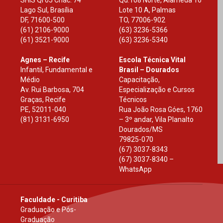
Lago Sul, Brasília
Lote 10 A, Palmas
DF
,
71600-500
TO
,
77006-902
(61) 2106-9000
(63) 3236-5366
(61) 3521-9000
(63) 3236-5340
Agnes – Recife
Escola Técnica Vital
Infantil, Fundamental e
Brasil – Dourados
Médio
Capacitação,
Av. Rui Barbosa, 704
Especialização e Cursos
Graças, Recife
Técnicos
PE
,
52011-040
Rua João Rosa Góes, 1760
(81) 3131-6950
– 3º andar, Vila Planalto
Dourados
/
MS
79825-070
(67) 3037-8343
(67) 3037-8340 –
WhatsApp
Faculdade - Curitiba
Graduação e Pós-
Graduação