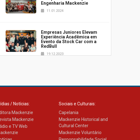
Engenharia Mackenzie
11.01.2024
Empresas Juniores Elevam
Experiência Acadêmica em
Evento da Stock Car com a
RedBull
19.12.2023
Monitoria e MackMentoring
(m²)
30.10.2023
ídias / Notícias:
Sociais e Culturais:
ditora Mackenzie
Capelania
Professores participam do
Podcast "PodTudo"
evista Mackenzie
Mackenzie Historical and
30.10.2023
Cultural Center
ádio e TV Web
ackenzie
Mackenzie Voluntário
otícias
Responsabilidade Social