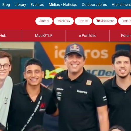
Blog
Library
Eventos
Mídias / Notícias
Colaboradores
Atendimen
Alumni
MackPlay
Revista
MackStore
Portal 
Hub
MackSTLR
e-Portfólio
Fórum