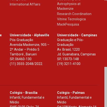
Astrophysics at
International Affairs
Mackenzie
Research Coordination
Vitrine Tecnologica
MackPesquisa
le
Universidade - Alphaville
Universidade - Campinas
Pós-Graduação
Graduação e Pós-
Avenida Mackenzie, 905 –
Graduação
2º Andar – Prédio 5
Av. Brasil, 1220
Tamboré , Barueri
Jd. Guanabara, Campinas
SP
,
06460-130
SP
,
13073-148
(11) 3555-2048/2022.
(19) 3211-4100
Colégio - Brasília
Colégio - Palmas
Infantil, Fundamental e
Infantil, Fundamental e
Médio
Médio
SHIS Ql 05 Chác. 74
Qd.108 Norte, Alameda 16