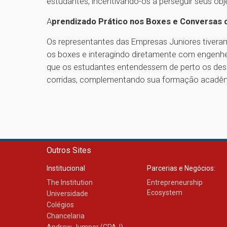
estudantes, incentivando-os a perseguir seus o
A
prendizado Prático nos Boxes e Conversas
Os representantes das Empresas Juniores tiveram
os boxes e interagindo diretamente com engenhei
que os estudantes entendessem de perto os desa
corridas, complementando sua formação acadêmi
Outros Sites
Institucional
Parcerias e Negócios:
The Institution
Entrepreneurship
Ecosystem
Universidade
Colégios
Chancelaria
Andrew Jumper (CPAJ)