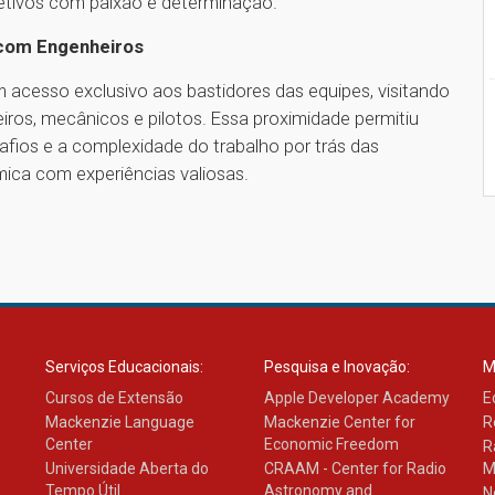
bjetivos com paixão e determinação.
 com Engenheiros
 acesso exclusivo aos bastidores das equipes, visitando
ros, mecânicos e pilotos. Essa proximidade permitiu
fios e a complexidade do trabalho por trás das
ca com experiências valiosas.
1
Serviços Educacionais:
Pesquisa e Inovação:
M
Cursos de Extensão
Apple Developer Academy
E
Mackenzie Language
Mackenzie Center for
R
Center
Economic Freedom
R
Universidade Aberta do
CRAAM - Center for Radio
M
Tempo Útil
Astronomy and
N