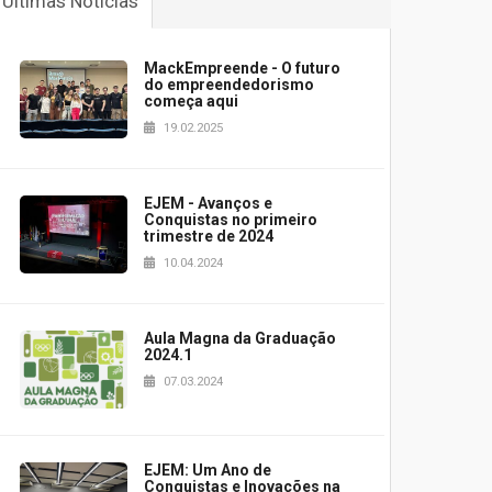
Últimas Notícias
MackEmpreende - ⁠O futuro
do empreendedorismo
começa aqui
19.02.2025
EJEM - Avanços e
Conquistas no primeiro
trimestre de 2024
10.04.2024
Aula Magna da Graduação
2024.1
07.03.2024
EJEM: Um Ano de
Conquistas e Inovações na