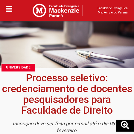
Faculdade Evangélica
Mackenzie do Paraná
UNIVERSIDADE
Processo seletivo:
credenciamento de docentes
pesquisadores para
Faculdade de Direito
Inscrição deve ser feita por e-mail até o dia 03 de
fevereiro