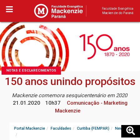
Faculdade Evangélica
Mackenzie do Paraná
NOTAS E ESCLARECIMENTOS
150 anos unindo propósitos
Mackenzie comemora sesquicentenário em 2020
21.01.2020
10h37
Comunicação - Marketing
Mackenzie
Portal Mackenzie
Faculdades
Curitiba (FEMPAR)
News