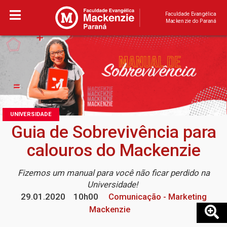
Faculdade Evangélica
Mackenzie do Paraná
UNIVERSIDADE
Guia de Sobrevivência para
calouros do Mackenzie
Fizemos um manual para você não ficar perdido na
Universidade!
29.01.2020
10h00
Comunicação - Marketing
Mackenzie