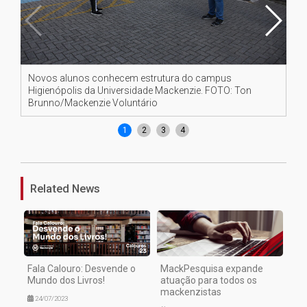
Novos alunos conhecem estrutura do campus
No
Higienópolis da Universidade Mackenzie. FOTO: Ton
Hi
Brunno/Mackenzie Voluntário
Br
1
2
3
4
Related News
Fala Calouro: Desvende o
MackPesquisa expande
Mundo dos Livros!
atuação para todos os
mackenzistas
24/07/2023