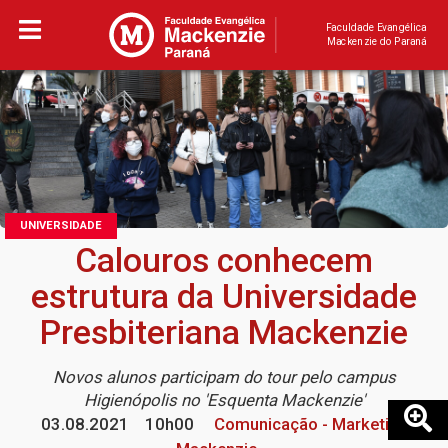
Faculdade Evangélica
Mackenzie do Paraná
UNIVERSIDADE
Calouros conhecem
estrutura da Universidade
Presbiteriana Mackenzie
Novos alunos participam do tour pelo campus
Higienópolis no 'Esquenta Mackenzie'
03.08.2021
10h00
Comunicação - Marketing