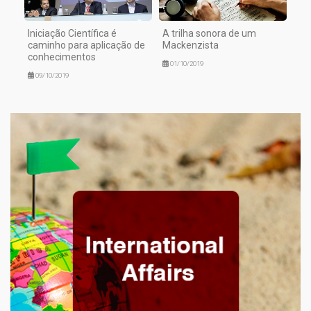
Iniciação Científica é
A trilha sonora de um
caminho para aplicação de
Mackenzista
conhecimentos
01/10/2019
09/10/2019