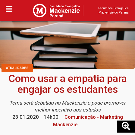
Faculdade Evangélica
Mackenzie do Paraná
ATUALIDADES
Como usar a empatia para
engajar os estudantes
Tema será debatido no Mackenzie e pode promover
melhor incentivo aos estudos
23.01.2020
14h00
Comunicação - Marketing
Mackenzie