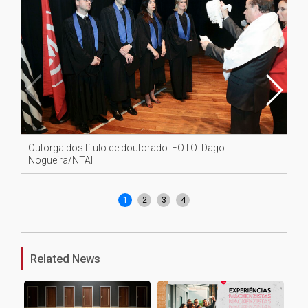
Outorga dos título de doutorado. FOTO: Dago
Re
Nogueira/NTAI
do
1
2
3
4
Related News