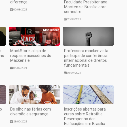
diferença
Faculdade Presbiteriana
Mackenzie Brasília abre
06/08/2021
semestre
26/07/2021
o
MackStore, a loja de
Professora mackenzista
 no
roupas e acessórios do
participa de conferência
Mackenzie
internacional de direitos
fundamentais
06/07/2021
01/07/2021
o
De olho nas férias com
Inscrições abertas para
diversão e segurança
curso sobre Retrofit e
Desempenho das
28/06/2021
Edificações em Brasília