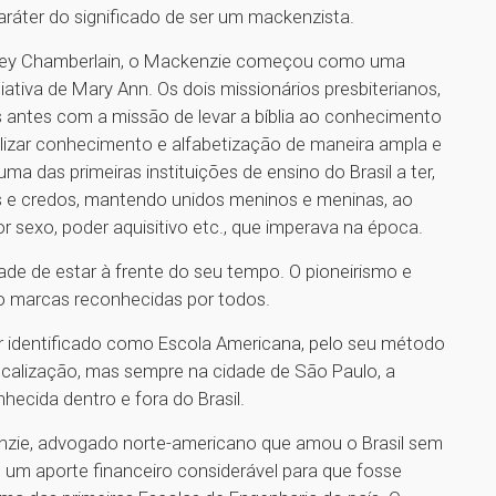
 caráter do significado de ser um mackenzista.
ley Chamberlain, o Mackenzie começou como uma
iativa de Mary Ann. Os dois missionários presbiterianos,
s antes com a missão de levar a bíblia ao conhecimento
lizar conhecimento e alfabetização de maneira ampla e
ma das primeiras instituições de ensino do Brasil a ter,
as e credos, mantendo unidos meninos e meninas, ao
 sexo, poder aquisitivo etc., que imperava na época.
ade de estar à frente do seu tempo. O pioneirismo e
ão marcas reconhecidas por todos.
er identificado como Escola Americana, pelo seu método
ocalização, mas sempre na cidade de São Paulo, a
hecida dentro e fora do Brasil.
zie, advogado norte-americano que amou o Brasil sem
, um aporte financeiro considerável para que fosse