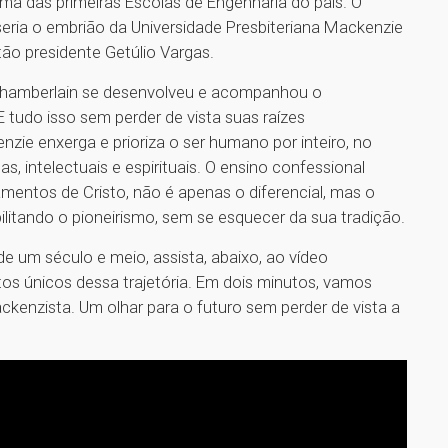
uma das primeiras Escolas de Engenharia do país. O
seria o embrião da Universidade Presbiteriana Mackenzie
ão presidente Getúlio Vargas.
Chamberlain se desenvolveu e acompanhou o
 tudo isso sem perder de vista suas raízes
zie enxerga e prioriza o ser humano por inteiro, no
, intelectuais e espirituais. O ensino confessional
entos de Cristo, não é apenas o diferencial, mas o
bilitando o pioneirismo, sem se esquecer da sua tradição.
e um século e meio, assista, abaixo, ao vídeo
 únicos dessa trajetória. Em dois minutos, vamos
mackenzista. Um olhar para o futuro sem perder de vista a