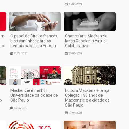
28/06/2021
gem
O papel do Direito francês
Chancelaria Mackenzie
e os caminhos para os
lança Capelania Virtual
po
demais países da Europa
Colaborativa
23/06/2021
25/05/2021
Mackenzie é melhor
Editora Mackenzie lança
Universidade da cidade de
Coleção 150 anos de
ão
São Paulo
Mackenzie e a cidade de
São Paulo
30/04/2021
19/04/2021