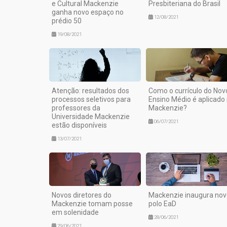
e Cultural Mackenzie
Presbiteriana do Brasil
ganha novo espaço no
12/08/2021
prédio 50
19/08/2021
Atenção: resultados dos
Como o currículo do Nov
processos seletivos para
Ensino Médio é aplicado
professores da
Mackenzie?
Universidade Mackenzie
06/07/2021
estão disponíveis
13/07/2021
Novos diretores do
Mackenzie inaugura nov
Mackenzie tomam posse
polo EaD
em solenidade
28/06/2021
29/06/2021