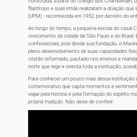
construída, a partir do colégio dos Chamberlain, 
filantropo e suas irmãs realizaram a doação que 
(UPM) - reconhecida em 1952, por decreto do ent
Ao longo do tempo, a pequena escola do casal 
crescimento da cidade de São Paulo e do Brasil. E
confessionais, pois desde sua fundação, o Macken
pleno desenvolvimento de suas capacidades físicas
cristão reformado, pautado nos ensinos e mandam
norte que rege e orienta toda a instituição, possi
Para conhecer um pouco mais dessa instituição d
comemorativo que capta momentos e sentimentos
viajar pela história e pela formação do espírito 
própria tradição. Não deixe de conferir.