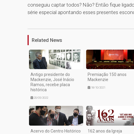
conseguiu captar todos? Não? Então fique ligad
série especial apontando esses presentes escon
Related News
Antigo presidente do
Premiação 150 anos
Mackenzie, José Inácio
Mackenzie
Ramos, recebe placa
18/10/2021
histórica
20/05/2022
Acervo do Centro Histórico
162 anos da Igreja