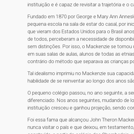
instituição e é capaz de revisitar a trajetória e o
Fundado em 1870 por George e Mary Ann Annes
pequena escola na sala de estar do casal, por inic
que vieram dos Estados Unidos para o Brasil ano
de todos, perceberam a necessidade de disponibi
sem distinções. Por isso, o Mackenzie se tornou u
em suas salas de aulas, alunos de todas as etni
contrário do método que separava as crianças por
Tal idealismo imprimiu no Mackenzie sua capacid
habilidade de se reinventar ao longo dos anos s
O pequeno colégio passou, no ano seguinte, a s
diferenciado. Nos anos seguintes, mudando de l
instituição cresceu e ganhou projeção, sendo con
Foi essa fama que alcançou John Theron Macken
nunca visitar o país e que deixou, em testamento