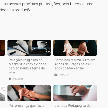
o nas nossas próximas publicações, pois faremos uma
didos na produção.
1
Relações religiosas do
Campinas realiza Culto em
Mackenzie com a cidade
Ações de Graças pelos 150
de São Paulo é tema de
anos do Mackenzie
livro
27/08/2021
11/10/2021
Pai, presença que faz a
Jornada Pedagógica da