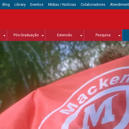
Blog
Library
Eventos
Mídias / Notícias
Colaboradores
Atendimen
Pós-Graduação
Extensão
Pesquisa