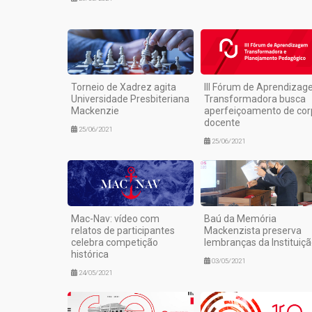
Torneio de Xadrez agita
III Fórum de Aprendiza
Universidade Presbiteriana
Transformadora busca
Mackenzie
aperfeiçoamento de cor
docente
25/06/2021
25/06/2021
Mac-Nav: vídeo com
Baú da Memória
relatos de participantes
Mackenzista preserva
celebra competição
lembranças da Instituiç
histórica
03/05/2021
24/05/2021