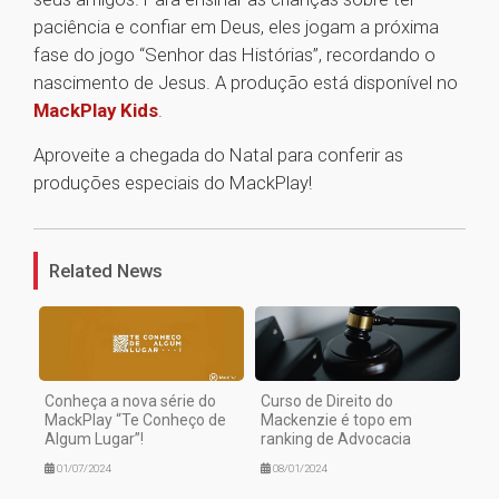
paciência e confiar em Deus, eles jogam a próxima
fase do jogo “Senhor das Histórias”, recordando o
nascimento de Jesus. A produção está disponível no
MackPlay Kids
.
Aproveite a chegada do Natal para conferir as
produções especiais do MackPlay!
1
Related News
Conheça a nova série do
Curso de Direito do
MackPlay “Te Conheço de
Mackenzie é topo em
Algum Lugar”!
ranking de Advocacia
01/07/2024
08/01/2024