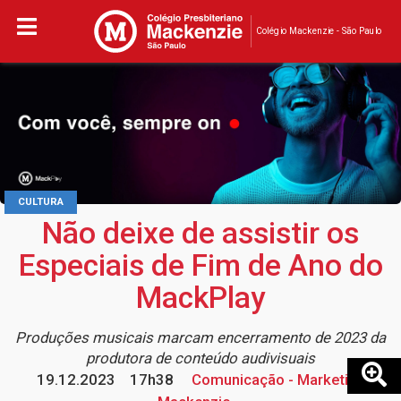
Colégio Mackenzie - São Paulo
CULTURA
Não deixe de assistir os
Especiais de Fim de Ano do
MackPlay
Produções musicais marcam encerramento de 2023 da
produtora de conteúdo audivisuais
19.12.2023
17h38
Comunicação - Marketing