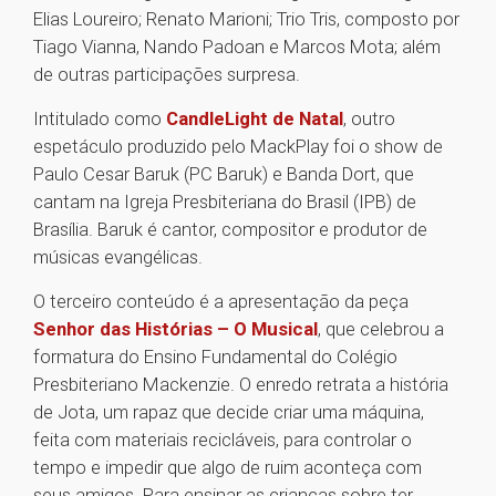
Elias Loureiro; Renato Marioni; Trio Tris, composto por
Tiago Vianna, Nando Padoan e Marcos Mota; além
de outras participações surpresa.
Intitulado como
CandleLight de Natal
, outro
espetáculo produzido pelo MackPlay foi o show de
Paulo Cesar Baruk (PC Baruk) e Banda Dort, que
cantam na Igreja Presbiteriana do Brasil (IPB) de
Brasília. Baruk é cantor, compositor e produtor de
músicas evangélicas.
O terceiro conteúdo é a apresentação da peça
Senhor das Histórias – O Musical
, que celebrou a
formatura do Ensino Fundamental do Colégio
Presbiteriano Mackenzie. O enredo retrata a história
de Jota, um rapaz que decide criar uma máquina,
feita com materiais recicláveis, para controlar o
tempo e impedir que algo de ruim aconteça com
seus amigos. Para ensinar as crianças sobre ter