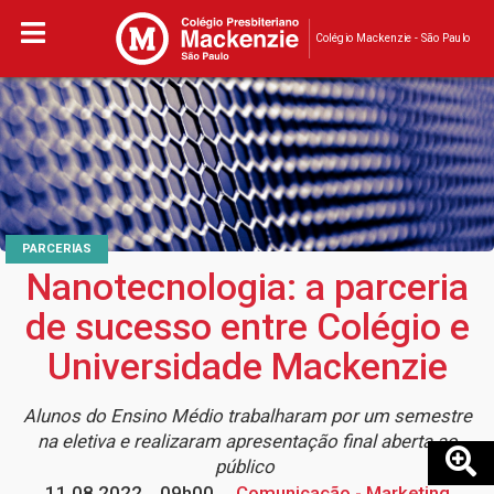
Colégio Mackenzie - São Paulo
PARCERIAS
Nanotecnologia: a parceria
de sucesso entre Colégio e
Universidade Mackenzie
Alunos do Ensino Médio trabalharam por um semestre
na eletiva e realizaram apresentação final aberta ao
público
11.08.2022
09h00
Comunicação - Marketing