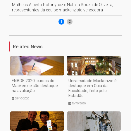
Matheus Alberto Potonyacz e Natalia Souza de Oliveira,
Na
representantes da equipe mackenzista vencedora
1
2
Related News
ENADE 2020: cursos do
Universidade Mackenzie é
Mackenzie são destaque
destaque em Guia da
na avaliação
Faculdade, feito pelo
Estadão
28/10/2020
26/10/2020