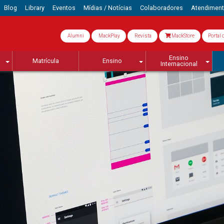
Blog
Library
Eventos
Mídias / Notícias
Colaboradores
Atendimen
Alumni
MackPlay
Revista
MackStore
Portal 
Ensino
Matrícula
Ensino
Internacional