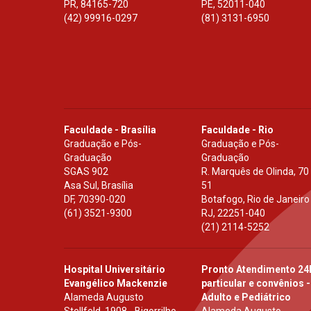
PR
,
84165-720
PE
,
52011-040
(42) 99916-0297
(81) 3131-6950
Faculdade - Brasília
Faculdade - Rio
Graduação e Pós-
Graduação e Pós-
Graduação
Graduação
SGAS 902
R. Marquês de Olinda, 70
Asa Sul, Brasília
51
DF
,
70390-020
Botafogo, Rio de Janeiro
(61) 3521-9300
RJ
,
22251-040
(21) 2114-5252
Hospital Universitário
Pronto Atendimento 24
Evangélico Mackenzie
particular e convênios -
Alameda Augusto
Adulto e Pediátrico
Stellfeld, 1908 - Bigorrilho
Alameda Augusto