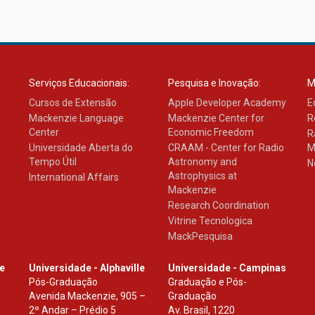
Serviços Educacionais:
Pesquisa e Inovação:
M
Cursos de Extensão
Apple Developer Academy
E
Mackenzie Language
Mackenzie Center for
R
Center
Economic Freedom
R
Universidade Aberta do
CRAAM - Center for Radio
M
Tempo Útil
Astronomy and
N
Astrophysics at
International Affairs
Mackenzie
Research Coordination
Vitrine Tecnologica
MackPesquisa
le
Universidade - Alphaville
Universidade - Campinas
Pós-Graduação
Graduação e Pós-
Avenida Mackenzie, 905 –
Graduação
2º Andar – Prédio 5
Av. Brasil, 1220