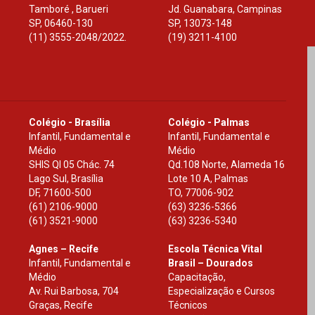
Tamboré , Barueri
Jd. Guanabara, Campinas
SP
,
06460-130
SP
,
13073-148
(11) 3555-2048/2022.
(19) 3211-4100
Colégio - Brasília
Colégio - Palmas
Infantil, Fundamental e
Infantil, Fundamental e
Médio
Médio
SHIS Ql 05 Chác. 74
Qd.108 Norte, Alameda 16
Lago Sul, Brasília
Lote 10 A, Palmas
DF
,
71600-500
TO
,
77006-902
(61) 2106-9000
(63) 3236-5366
(61) 3521-9000
(63) 3236-5340
Agnes – Recife
Escola Técnica Vital
Infantil, Fundamental e
Brasil – Dourados
Médio
Capacitação,
Av. Rui Barbosa, 704
Especialização e Cursos
Graças, Recife
Técnicos