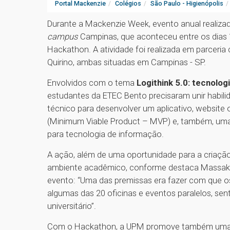
Portal Mackenzie
Colégios
São Paulo - Higienópolis
Durante a Mackenzie Week, evento anual realizad
campus
Campinas, que aconteceu entre os dias 
Hackathon. A atividade foi realizada em parceri
Quirino, ambas situadas em Campinas - SP.
Envolvidos com o tema
Logithink 5.0: tecnolog
estudantes da ETEC Bento precisaram unir habili
técnico para desenvolver um aplicativo, websit
(Minimum Viable Product – MVP) e, também, uma i
para tecnologia de informação.
A ação, além de uma oportunidade para a criaçã
ambiente acadêmico, conforme destaca Massaki I
evento: “Uma das premissas era fazer com que os
algumas das 20 oficinas e eventos paralelos, 
universitário”.
Com o Hackathon, a UPM promove também uma li