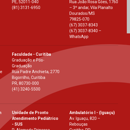
PE
,
52011-040
Rua João Rosa Góes, 1760
(81) 3131-6950
– 3º andar, Vila Planalto
Dourados
/
MS
79825-070
(67) 3037-8343
(67) 3037-8340 –
WhatsApp
Faculdade - Curitiba
Graduação e Pós-
Graduação
 e
Rua Padre Anchieta, 2770
Bigorrilho, Curitiba
PR
,
80730-000
(41) 3240-5500
h
Unidade de Pronto
Ambulatório I - (Iguaçu)
Atendimento Pediátrico
Av. Iguaçu, 820 –
- SUS
Rebouças
R. Alameda Princesa
Curitiba, PR