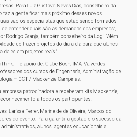
resas. Para Luiz Gustavo Neves Dias, conselheiro da
to faz a gente ficar mais próximo desses novos
 quais são os especialistas que estão sendo formados
 de entender quais são as demandas das empresas”,
or Rodrigo Granja, também conselheiro da Logi: “Além
ilidade de trazer projetos do dia a dia para que alunos
deles em projetos reais.”
hink.IT e apoio de: Clube Bosh, IMA, Valverdes
 professores dos cursos de Engenharia, Administração de
nologia – CCT / Mackenzie Campinas.
a empresa patrocinadora e receberam kits Mackenzie,
 reconhecimento a todos os participantes.
s, Larissa Ferrer, Marineide de Oliveira, Marcos do
dores do evento. Para garantir a gestão e o sucesso da
administrativos, alunos, agentes educacionais e
1