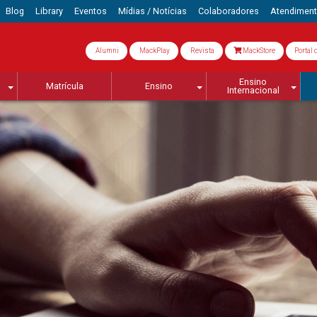
Blog
Library
Eventos
Mídias / Notícias
Colaboradores
Atendimen
Alumni
MackPlay
Revista
MackStore
Portal 
Ensino
Matrícula
Ensino
Internacional