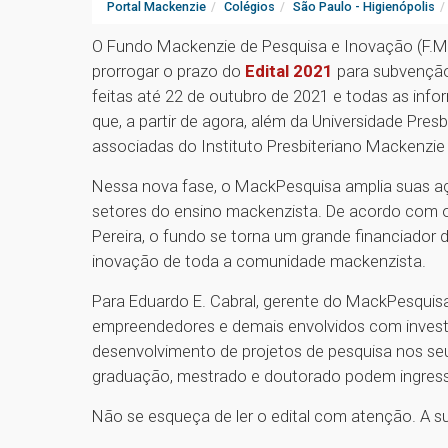
Portal Mackenzie
Colégios
São Paulo - Higienópolis
O Fundo Mackenzie de Pesquisa e Inovação (F.M
prorrogar o prazo do
Edital 2021
para subvenção 
feitas até 22 de outubro de 2021 e todas as in
que, a partir de agora, além da Universidade Pr
associadas do Instituto Presbiteriano Mackenzi
Nessa nova fase, o MackPesquisa amplia suas aç
setores do ensino mackenzista. De acordo com 
Pereira, o fundo se torna um grande financiador 
inovação de toda a comunidade mackenzista.
Para Eduardo E. Cabral, gerente do MackPesquisa
empreendedores e demais envolvidos com invest
desenvolvimento de projetos de pesquisa nos se
graduação, mestrado e doutorado podem ingressa
Não se esqueça de ler o edital com atenção. A s