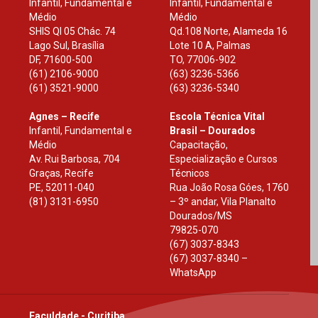
Infantil, Fundamental e
Infantil, Fundamental e
Médio
Médio
SHIS Ql 05 Chác. 74
Qd.108 Norte, Alameda 16
Lago Sul, Brasília
Lote 10 A, Palmas
DF
,
71600-500
TO
,
77006-902
(61) 2106-9000
(63) 3236-5366
(61) 3521-9000
(63) 3236-5340
Agnes – Recife
Escola Técnica Vital
Infantil, Fundamental e
Brasil – Dourados
Médio
Capacitação,
Av. Rui Barbosa, 704
Especialização e Cursos
Graças, Recife
Técnicos
PE
,
52011-040
Rua João Rosa Góes, 1760
(81) 3131-6950
– 3º andar, Vila Planalto
Dourados
/
MS
79825-070
(67) 3037-8343
(67) 3037-8340 –
WhatsApp
Faculdade - Curitiba