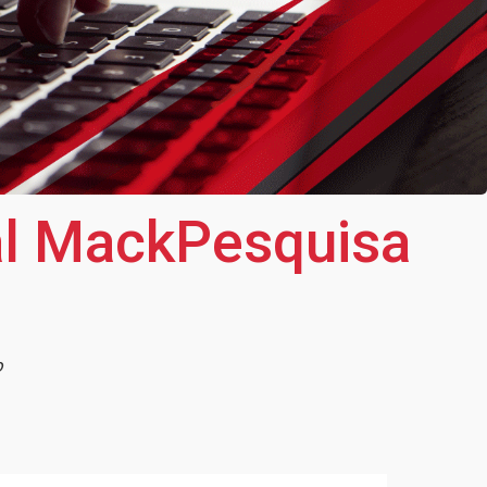
tal MackPesquisa
o