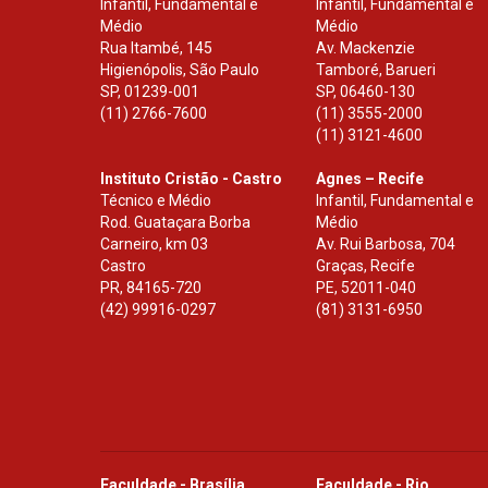
Infantil, Fundamental e
Infantil, Fundamental e
Médio
Médio
Rua Itambé, 145
Av. Mackenzie
Higienópolis, São Paulo
Tamboré, Barueri
SP
,
01239-001
SP
,
06460-130
(11) 2766-7600
(11) 3555-2000
(11) 3121-4600
Instituto Cristão - Castro
Agnes – Recife
Técnico e Médio
Infantil, Fundamental e
Rod. Guataçara Borba
Médio
Carneiro, km 03
Av. Rui Barbosa, 704
Castro
Graças, Recife
PR
,
84165-720
PE
,
52011-040
(42) 99916-0297
(81) 3131-6950
Faculdade - Brasília
Faculdade - Rio