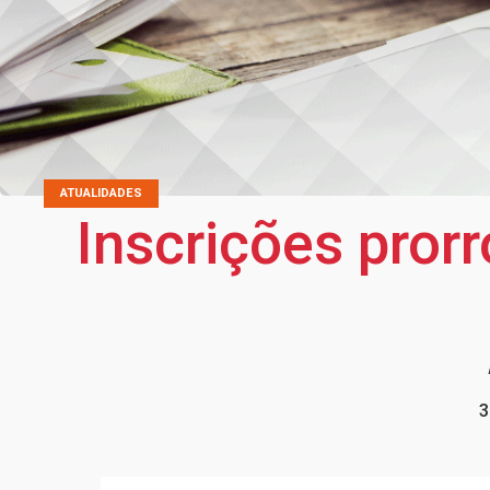
ATUALIDADES
Inscrições pror
3