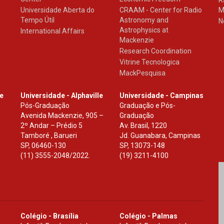
R
Universidade Aberta do
CRAAM - Center for Radio
M
Tempo Útil
Astronomy and
N
Astrophysics at
International Affairs
Mackenzie
Research Coordination
Vitrine Tecnologica
MackPesquisa
le
Universidade - Alphaville
Universidade - Campinas
Pós-Graduação
Graduação e Pós-
Avenida Mackenzie, 905 –
Graduação
2º Andar – Prédio 5
Av. Brasil, 1220
Tamboré , Barueri
Jd. Guanabara, Campinas
SP
,
06460-130
SP
,
13073-148
(11) 3555-2048/2022.
(19) 3211-4100
Colégio - Brasília
Colégio - Palmas