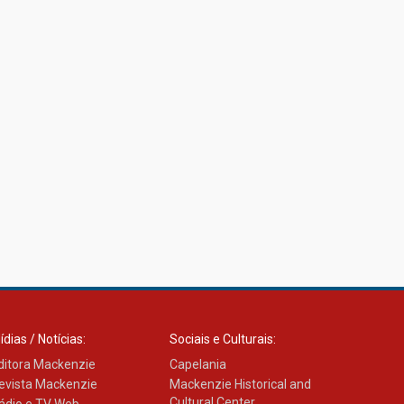
ídias / Notícias:
Sociais e Culturais:
ditora Mackenzie
Capelania
evista Mackenzie
Mackenzie Historical and
Cultural Center