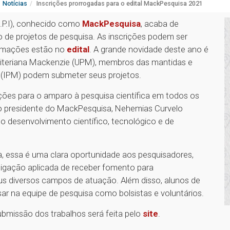
Notícias
Inscrições prorrogadas para o edital MackPesquisa 2021
.P.I), conhecido como
MackPesquisa
, acaba de
de projetos de pesquisa. As inscrições podem ser
formações estão no
edital
. A grande novidade deste ano é
esbiteriana Mackenzie (UPM), membros das mantidas e
e (IPM) podem submeter seus projetos.
ões para o amparo à pesquisa científica em todos os
o presidente do MackPesquisa, Nehemias Curvelo
do desenvolvimento científico, tecnológico e de
, essa é uma clara oportunidade aos pesquisadores,
igação aplicada de receber fomento para
us diversos campos de atuação. Além disso, alunos de
r na equipe de pesquisa como bolsistas e voluntários.
ubmissão dos trabalhos será feita pelo
site
.