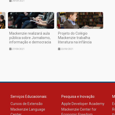
29/09/2021
Mackenzie realizará aula
Projeto do Colégio
pública sobre Jornalismo,
Mackenzie trabalha
informação e democracia
literatura na infância
27/09/2021
22/09/2021
Serviços Educacionais:
Pesquisa e Inovação:
M
Cursos de Extensão
Apple Developer Academy
E
Mackenzie Language
Mackenzie Center for
R
Center
Economic Freedom