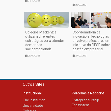
04/10/2021
30/09/2021
Colégios Mackenzie
Coordenadoria de
utilizam diferentes
Inovação e Tecnologias
estratégias para atender
envolve professores em
demandas
iniciativa da FIESP sobre
socioemocionais
gestão empresarial
28/09/2021
27/09/2021
Outros Sites
Institucional
Parcerias e Negócios:
The Institution
Entrepreneurship
Ecosystem
Universidade