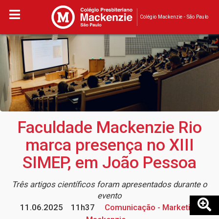
Colégio Mackenzie - São Paulo
Faculdade Mackenzie Rio
marca presença no XIII
SIMEP, em João Pessoa
Três artigos científicos foram apresentados durante o
evento
11.06.2025
11h37
Comunicação - Marketing