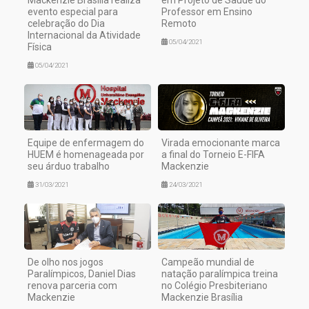
Mackenzie Brasília realiza
em Projeto de Saúde do
evento especial para
Professor em Ensino
celebração do Dia
Remoto
Internacional da Atividade
05/04/2021
Física
05/04/2021
Equipe de enfermagem do
Virada emocionante marca
HUEM é homenageada por
a final do Torneio E-FIFA
seu árduo trabalho
Mackenzie
31/03/2021
24/03/2021
De olho nos jogos
Campeão mundial de
Paralímpicos, Daniel Dias
natação paralímpica treina
renova parceria com
no Colégio Presbiteriano
Mackenzie
Mackenzie Brasília