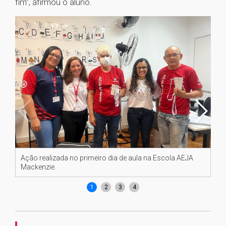
fim”, afirmou o aluno.
Ação realizada no primeiro dia de aula na Escola AEJA
Aç
Mackenzie.
Ma
1
2
3
4