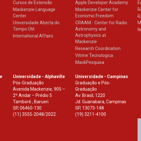
Cursos de Extensão
Apple Developer Academy
E
Mackenzie Language
Mackenzie Center for
R
Center
Economic Freedom
R
Universidade Aberta do
CRAAM - Center for Radio
M
Tempo Útil
Astronomy and
N
Astrophysics at
International Affairs
Mackenzie
Research Coordination
Vitrine Tecnologica
MackPesquisa
le
Universidade - Alphaville
Universidade - Campinas
Pós-Graduação
Graduação e Pós-
Avenida Mackenzie, 905 –
Graduação
2º Andar – Prédio 5
Av. Brasil, 1220
Tamboré , Barueri
Jd. Guanabara, Campinas
SP
,
06460-130
SP
,
13073-148
(11) 3555-2048/2022.
(19) 3211-4100