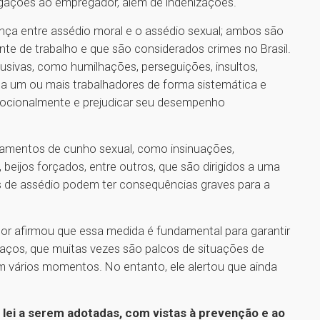
igações ao empregador, além de indenizações.
ença entre assédio moral e o assédio sexual; ambos são
te de trabalho e que são considerados crimes no Brasil.
usivas, como humilhações, perseguições, insultos,
 a um ou mais trabalhadores de forma sistemática e
 emocionalmente e prejudicar seu desempenho
tamentos de cunho sexual, como insinuações,
beijos forçados, entre outros, que são dirigidos a uma
 de assédio podem ter consequências graves para a
.
or afirmou que essa medida é fundamental para garantir
aços, que muitas vezes são palcos de situações de
 em vários momentos. No entanto, ele alertou que ainda
a lei a serem adotadas, com vistas à prevenção e ao