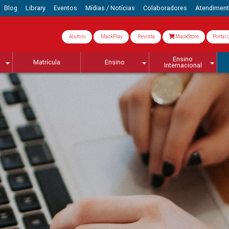
Blog
Library
Eventos
Mídias / Notícias
Colaboradores
Atendimen
Alumni
MackPlay
Revista
MackStore
Portal 
Ensino
Matrícula
Ensino
Internacional