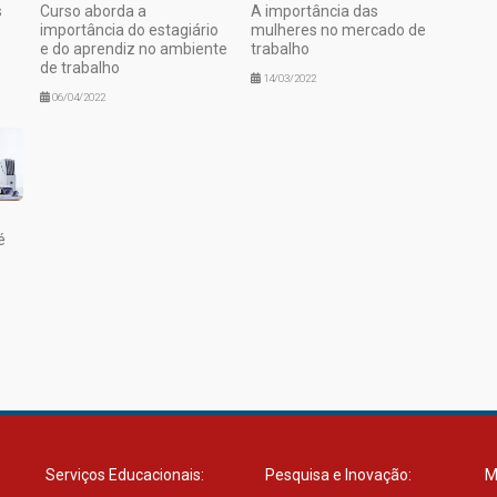
s
Curso aborda a
A importância das
importância do estagiário
mulheres no mercado de
e do aprendiz no ambiente
trabalho
de trabalho
14/03/2022
06/04/2022
é
Serviços Educacionais:
Pesquisa e Inovação:
M