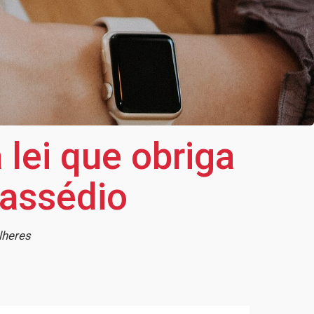
lei que obriga
 assédio
ulheres