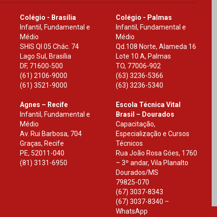
Colégio - Brasília
Colégio - Palmas
Infantil, Fundamental e
Infantil, Fundamental e
Médio
Médio
SHIS Ql 05 Chác. 74
Qd.108 Norte, Alameda 16
Lago Sul, Brasília
Lote 10 A, Palmas
DF
,
71600-500
TO
,
77006-902
(61) 2106-9000
(63) 3236-5366
(61) 3521-9000
(63) 3236-5340
Agnes – Recife
Escola Técnica Vital
Infantil, Fundamental e
Brasil – Dourados
Médio
Capacitação,
Av. Rui Barbosa, 704
Especialização e Cursos
Graças, Recife
Técnicos
PE
,
52011-040
Rua João Rosa Góes, 1760
(81) 3131-6950
– 3º andar, Vila Planalto
Dourados
/
MS
79825-070
(67) 3037-8343
(67) 3037-8340 –
WhatsApp