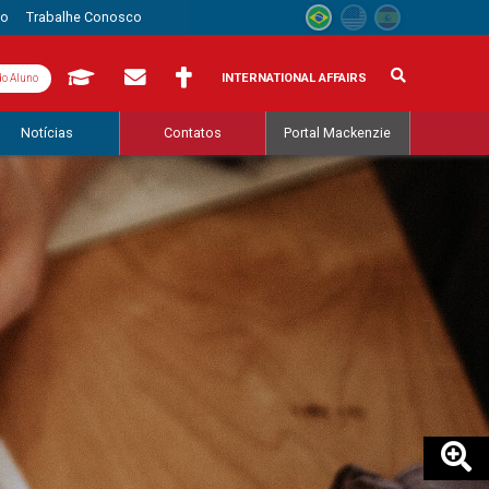
to
Trabalhe Conosco
INTERNATIONAL AFFAIRS
do Aluno
Notícias
Contatos
Portal Mackenzie