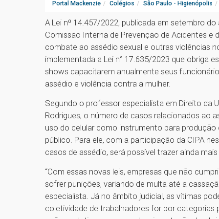
Portal Mackenzie
Colégios
São Paulo - Higienópolis
A Lei nº 14.457/2022, publicada em setembro d
Comissão Interna de Prevenção de Acidentes e 
combate ao assédio sexual e outras violências no
implementada a Lei n° 17.635/2023 que obriga e
shows capacitarem anualmente seus funcionários
assédio e violência contra a mulher.
Segundo o professor especialista em Direito da U
Rodrigues, o número de casos relacionados ao a
uso do celular como instrumento para produção 
público. Para ele, com a participação da CIPA ne
casos de assédio, será possível trazer ainda mai
“Com essas novas leis, empresas que não cumpr
sofrer punições, variando de multa até a cassaç
especialista. Já no âmbito judicial, as vítimas po
coletividade de trabalhadores for por categorias