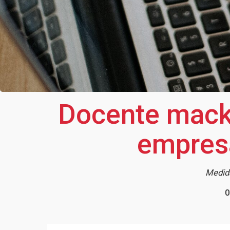
Docente macke
empresa
Medida
0