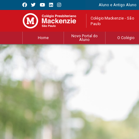
Aluno e Antigo Aluno
Colégio Mackenzie - São
Paulo
Novo Portal do
Home
O Colégio
Aluno