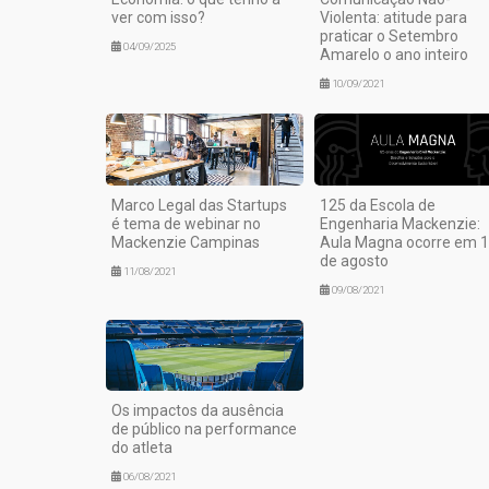
ver com isso?
Violenta: atitude para
praticar o Setembro
04/09/2025
Amarelo o ano inteiro
10/09/2021
Marco Legal das Startups
125 da Escola de
é tema de webinar no
Engenharia Mackenzie:
Mackenzie Campinas
Aula Magna ocorre em 
de agosto
11/08/2021
09/08/2021
Os impactos da ausência
de público na performance
do atleta
06/08/2021