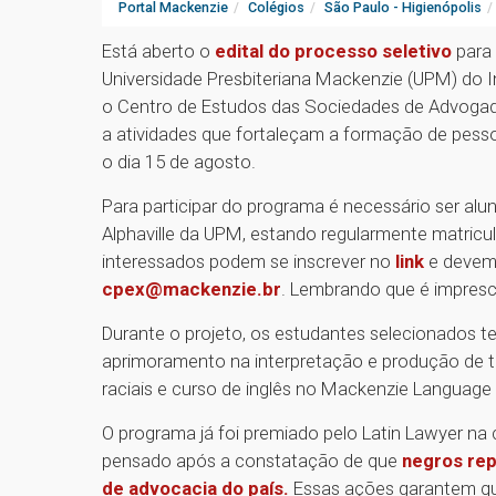
Portal Mackenzie
Colégios
São Paulo - Higienópolis
Está aberto o
edital do processo seletivo
para 
Universidade Presbiteriana Mackenzie (UPM) do I
o Centro de Estudos das Sociedades de Advogad
a atividades que fortaleçam a formação de pessoa
o dia 15 de agosto.
Para participar do programa é necessário ser alu
Alphaville da UPM, estando regularmente matricula
interessados podem se inscrever no
link
e devem 
cpex@mackenzie.br
. Lembrando que é imprescin
Durante o projeto, os estudantes selecionados te
aprimoramento na interpretação e produção de t
raciais e curso de inglês no Mackenzie Languag
O programa já foi premiado pelo Latin Lawyer na c
pensado após a constatação de que
negros re
de advocacia do país.
Essas ações garantem qu