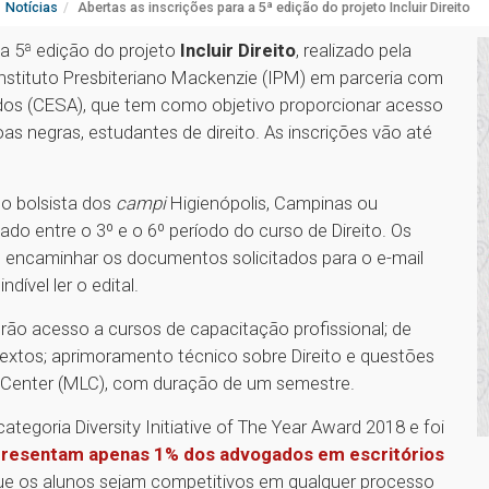
Notícias
Abertas as inscrições para a 5ª edição do projeto Incluir Direito
a 5ª edição do projeto
Incluir Direito
, realizado pela
nstituto Presbiteriano Mackenzie (IPM) em parceria com
os (CESA), que tem como objetivo proporcionar acesso
s negras, estudantes de direito. As inscrições vão até
no bolsista dos
campi
Higienópolis, Campinas ou
do entre o 3º e o 6º período do curso de Direito. Os
encaminhar os documentos solicitados para o e-mail
dível ler o edital.
rão acesso a cursos de capacitação profissional; de
extos; aprimoramento técnico sobre Direito e questões
e Center (MLC), com duração de um semestre.
ategoria Diversity Initiative of The Year Award 2018 e foi
presentam apenas 1% dos advogados em escritórios
e os alunos sejam competitivos em qualquer processo