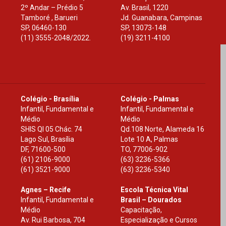
2º Andar – Prédio 5
Av. Brasil, 1220
Tamboré , Barueri
Jd. Guanabara, Campinas
SP
,
06460-130
SP
,
13073-148
(11) 3555-2048/2022.
(19) 3211-4100
Colégio - Brasília
Colégio - Palmas
Infantil, Fundamental e
Infantil, Fundamental e
Médio
Médio
SHIS Ql 05 Chác. 74
Qd.108 Norte, Alameda 16
Lago Sul, Brasília
Lote 10 A, Palmas
DF
,
71600-500
TO
,
77006-902
(61) 2106-9000
(63) 3236-5366
(61) 3521-9000
(63) 3236-5340
Agnes – Recife
Escola Técnica Vital
Infantil, Fundamental e
Brasil – Dourados
Médio
Capacitação,
Av. Rui Barbosa, 704
Especialização e Cursos