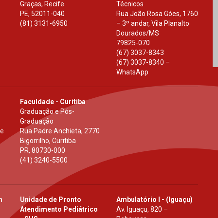
Graças, Recife
Técnicos
PE
,
52011-040
Rua João Rosa Góes, 1760
(81) 3131-6950
– 3º andar, Vila Planalto
Dourados
/
MS
79825-070
(67) 3037-8343
(67) 3037-8340 –
WhatsApp
Faculdade - Curitiba
Graduação e Pós-
Graduação
 e
Rua Padre Anchieta, 2770
Bigorrilho, Curitiba
PR
,
80730-000
(41) 3240-5500
h
Unidade de Pronto
Ambulatório I - (Iguaçu)
Atendimento Pediátrico
Av. Iguaçu, 820 –