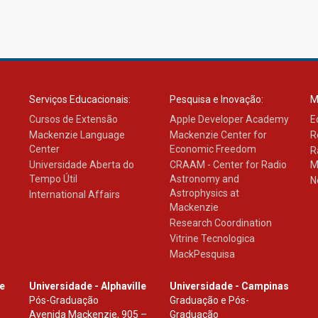
Serviços Educacionais:
Pesquisa e Inovação:
M
Cursos de Extensão
Apple Developer Academy
E
Mackenzie Language
Mackenzie Center for
R
Center
Economic Freedom
R
Universidade Aberta do
CRAAM - Center for Radio
M
Tempo Útil
Astronomy and
N
Astrophysics at
International Affairs
Mackenzie
Research Coordination
Vitrine Tecnologica
MackPesquisa
le
Universidade - Alphaville
Universidade - Campinas
Pós-Graduação
Graduação e Pós-
Avenida Mackenzie, 905 –
Graduação