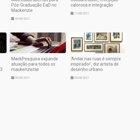
Pós-Graduação EaD no
calorosa e integração
Mackenzie
11/08/2021
16/08/2021
MackPesquisa expande
‘Andar nas ruas é sempre
atuação para todos os
inspirador’, diz artista de
13
mackenzistas
desenho urbano
09/08/2021
09/08/2021