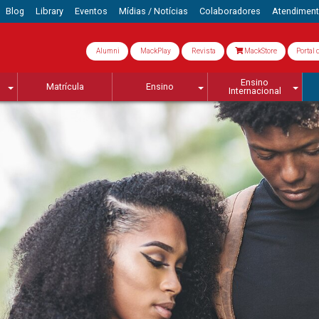
Blog
Library
Eventos
Mídias / Notícias
Colaboradores
Atendimen
Alumni
MackPlay
Revista
MackStore
Portal 
Ensino
Matrícula
Ensino
Internacional