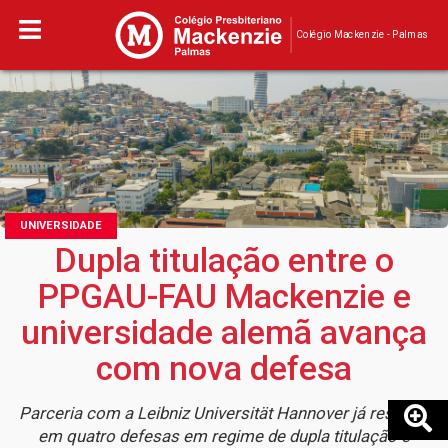
Colégio Mackenzie - Palmas
UNIVERSIDADE
Dupla titulação entre o
PPGAU-FAU Mackenzie e
universidade alemã avança
com nova defesa
Parceria com a Leibniz Universität Hannover já resultou
em quatro defesas em regime de dupla titulação e