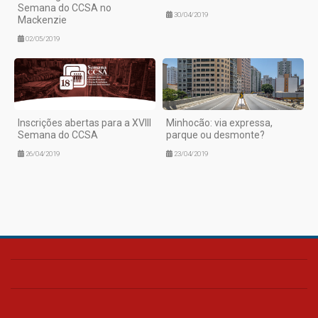
Semana do CCSA no
30/04/2019
Mackenzie
02/05/2019
Inscrições abertas para a XVIII
Minhocão: via expressa,
Semana do CCSA
parque ou desmonte?
26/04/2019
23/04/2019