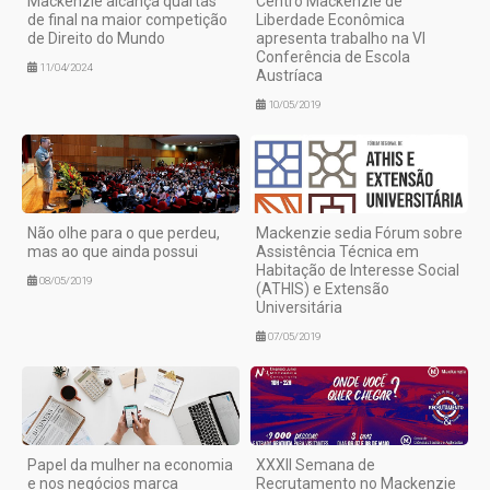
Mackenzie alcança quartas
Centro Mackenzie de
de final na maior competição
Liberdade Econômica
de Direito do Mundo
apresenta trabalho na VI
Conferência de Escola
11/04/2024
Austríaca
10/05/2019
Não olhe para o que perdeu,
Mackenzie sedia Fórum sobre
mas ao que ainda possui
Assistência Técnica em
Habitação de Interesse Social
08/05/2019
(ATHIS) e Extensão
Universitária
07/05/2019
Papel da mulher na economia
XXXII Semana de
e nos negócios marca
Recrutamento no Mackenzie