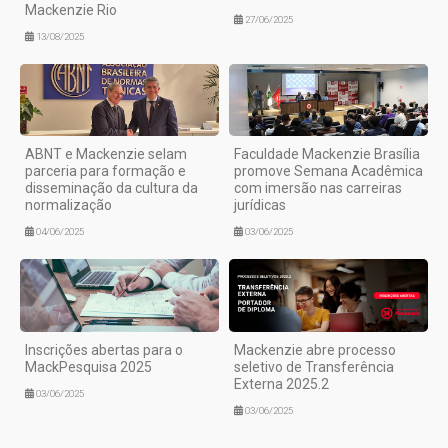
Mackenzie Rio
27/06/2025
13/08/2025
ABNT e Mackenzie selam
Faculdade Mackenzie Brasília
parceria para formação e
promove Semana Acadêmica
disseminação da cultura da
com imersão nas carreiras
normalização
jurídicas
04/06/2025
03/06/2025
Inscrições abertas para o
Mackenzie abre processo
MackPesquisa 2025
seletivo de Transferência
Externa 2025.2
03/06/2025
03/06/2025