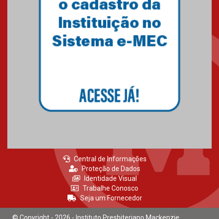
Central de Informações
Proteção de Dados
Identidade Visual
Trabalhe Conosco
Seja um Fornecedor
© Copyright - 2026 - Instituto Presbiteriano Mackenzie