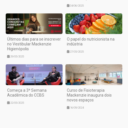
04/06/2025
Últimos dias para se inscrever
O papel do nutricionista na
no Vestibular Mackenzie
indústria
Higienópolis
27/05/2025
29/05/2025
Começa a 3ª Semana
Curso de Fisioterapia
Acadêmica do CCBS
Mackenzie inaugura dois
novos espaços
22/05/2025
16/09/2024