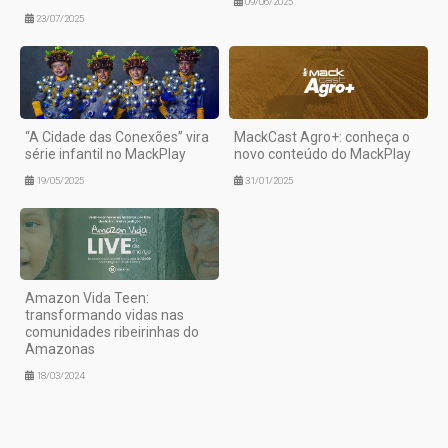
09/06/2025
23/07/2025
“A Cidade das Conexões” vira
MackCast Agro+: conheça o
série infantil no MackPlay
novo conteúdo do MackPlay
19/05/2025
31/01/2025
Amazon Vida Teen:
transformando vidas nas
comunidades ribeirinhas do
Amazonas
18/03/2024