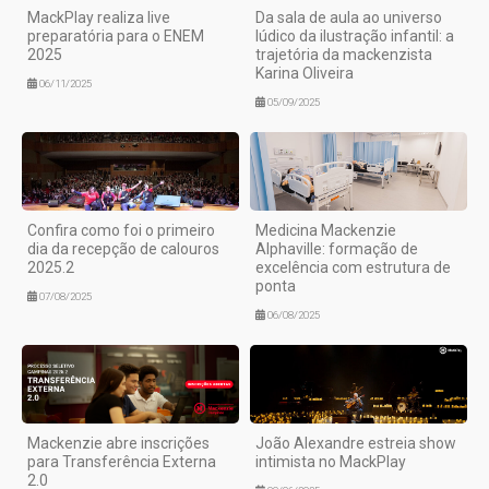
MackPlay realiza live
Da sala de aula ao universo
preparatória para o ENEM
lúdico da ilustração infantil: a
2025
trajetória da mackenzista
Karina Oliveira
06/11/2025
05/09/2025
Confira como foi o primeiro
Medicina Mackenzie
dia da recepção de calouros
Alphaville: formação de
2025.2
excelência com estrutura de
ponta
07/08/2025
06/08/2025
Mackenzie abre inscrições
João Alexandre estreia show
para Transferência Externa
intimista no MackPlay
2.0