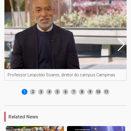
Professor Leopoldo Soares, diretor do campus Campinas
1
2
3
4
5
6
7
8
9
10
11
Related News