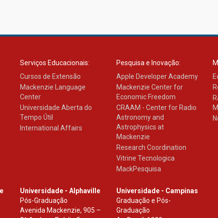
Serviços Educacionais:
Pesquisa e Inovação:
M
Cursos de Extensão
Apple Developer Academy
E
Mackenzie Language
Mackenzie Center for
R
Center
Economic Freedom
R
Universidade Aberta do
CRAAM - Center for Radio
M
Tempo Útil
Astronomy and
N
Astrophysics at
International Affairs
Mackenzie
Research Coordination
Vitrine Tecnologica
MackPesquisa
le
Universidade - Alphaville
Universidade - Campinas
Pós-Graduação
Graduação e Pós-
Avenida Mackenzie, 905 –
Graduação