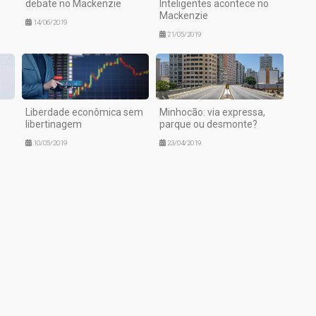
debate no Mackenzie
Inteligentes acontece no
Mackenzie
14/06/2019
21/05/2019
Liberdade econômica sem
Minhocão: via expressa,
libertinagem
parque ou desmonte?
10/05/2019
23/04/2019