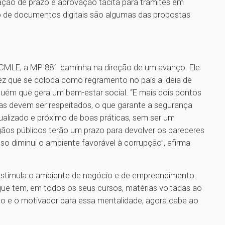
xação de prazo e aprovação tácita para trâmites em
ção de documentos digitais são algumas das propostas
 CMLE, a MP 881 caminha na direção de um avanço. Ele
ez que se coloca como regramento no país a ideia de
ém que gera um bem-estar social. “E mais dois pontos
das devem ser respeitados, o que garante a segurança
atualizado e próximo de boas práticas, sem ser um
gãos públicos terão um prazo para devolver os pareceres
sso diminui o ambiente favorável à corrupção”, afirma
estimula o ambiente de negócio e de empreendimento.
que tem, em todos os seus cursos, matérias voltadas ao
e o motivador para essa mentalidade, agora cabe ao