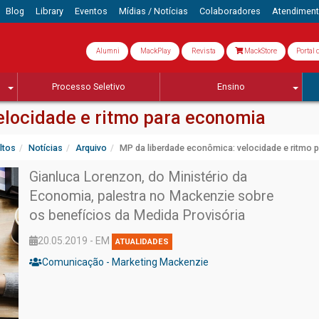
Blog
Library
Eventos
Mídias / Notícias
Colaboradores
Atendimen
Alumni
MackPlay
Revista
MackStore
Portal 
Processo Seletivo
Ensino
elocidade e ritmo para economia
ltos
Notícias
Arquivo
MP da liberdade econômica: velocidade e ritmo 
Gianluca Lorenzon, do Ministério da
Economia, palestra no Mackenzie sobre
os benefícios da Medida Provisória
20.05.2019 - EM
ATUALIDADES
Comunicação - Marketing Mackenzie