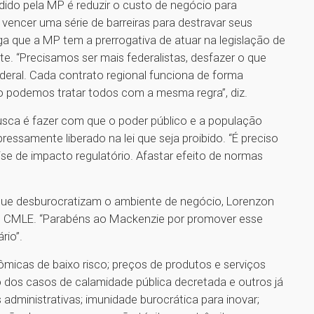
endido pela MP é reduzir o custo de negócio para
ncer uma série de barreiras para destravar seus
rga que a MP tem a prerrogativa de atuar na legislação de
e. “Precisamos ser mais federalistas, desfazer o que
ederal. Cada contrato regional funciona de forma
ão podemos tratar todos com a mesma regra”, diz.
busca é fazer com que o poder público e a população
ssamente liberado na lei que seja proibido. “É preciso
ise de impacto regulatório. Afastar efeito de normas
que desburocratizam o ambiente de negócio, Lorenzon
do CMLE. “Parabéns ao Mackenzie por promover esse
rio”.
ômicas de baixo risco; preços de produtos e serviços
 dos casos de calamidade pública decretada e outros já
 administrativas; imunidade burocrática para inovar;