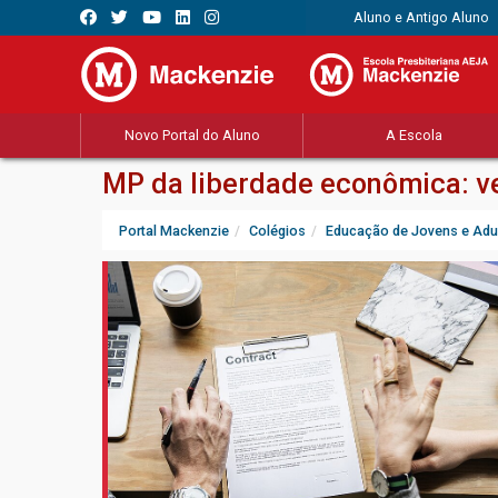
Aluno e Antigo Aluno
Novo Portal do Aluno
A Escola
MP da liberdade econômica: v
Portal Mackenzie
Colégios
Educação de Jovens e Adu