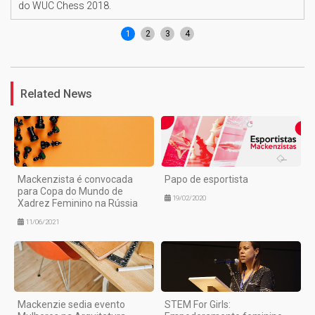
do WUC Chess 2018.
1
2
3
4
Related News
Mackenzista é convocada
Papo de esportista
para Copa do Mundo de
19/02/2020
Xadrez Feminino na Rússia
11/06/2021
Mackenzie sedia evento
STEM For Girls: