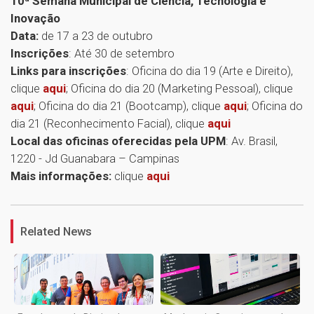
10ª Semana Municipal de Ciência, Tecnologia e
Inovação
Data:
de 17 a 23 de outubro
Inscrições
: Até 30 de setembro
Links para inscrições
: Oficina do dia 19 (Arte e Direito),
clique
aqui
; Oficina do dia 20 (Marketing Pessoal), clique
aqui
; Oficina do dia 21 (Bootcamp), clique
aqui
; Oficina do
dia 21 (Reconhecimento Facial), clique
aqui
Local das oficinas oferecidas pela UPM
: Av. Brasil,
1220 - Jd Guanabara – Campinas
Mais informações:
clique
aqui
1
Related News