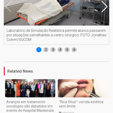
Laboratório de Simulação Realística permite alunos passarem
por situações semelhantes a centro cirúrgico. FOTO: Jonathas
Cotrim/SUCOM
1
2
3
4
5
6
Related News
Avanços em tratamento
“Rica Vírus”: corrida estética
oncológico são debatidos em
sem limite
evento do Hospital Mackenzie
24/02/2023