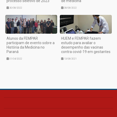
processo seletivo de 2023
de medicina
30/08/2022
08/08/2022
Alunos da FEMPAR
HUEM e FEMPAR fazem
participam de evento sobre a
estudo para avaliar o
História da Medicina no
desempenho das vacinas
Paraná
contra covid-19 em gestantes
01/04/2022
13/08/2021