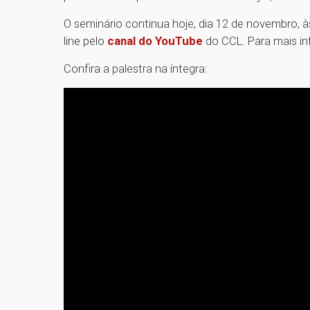
O seminário continua hoje, dia 12 de novembro, à
line pelo
canal do YouTube
do CCL. Para mais i
Confira a palestra na íntegra: