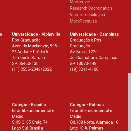
Mackenzie
Research Coordination
Vitrine Tecnologica
MackPesquisa
le
Universidade - Alphaville
Universidade - Campinas
Pós-Graduação
Graduação e Pós-
Avenida Mackenzie, 905 –
Graduação
2º Andar – Prédio 5
Av. Brasil, 1220
Tamboré , Barueri
Jd. Guanabara, Campinas
SP
,
06460-130
SP
,
13073-148
(11) 3555-2048/2022.
(19) 3211-4100
Colégio - Brasília
Colégio - Palmas
Infantil, Fundamental e
Infantil, Fundamental e
Médio
Médio
SHIS Ql 05 Chác. 74
Qd.108 Norte, Alameda 16
Lago Sul, Brasília
Lote 10 A, Palmas