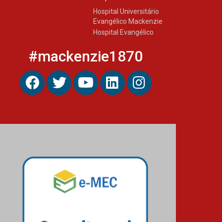
Hospital Universitário
Evangélico Mackenzie
Hospital Evangélico
#mackenzie1870