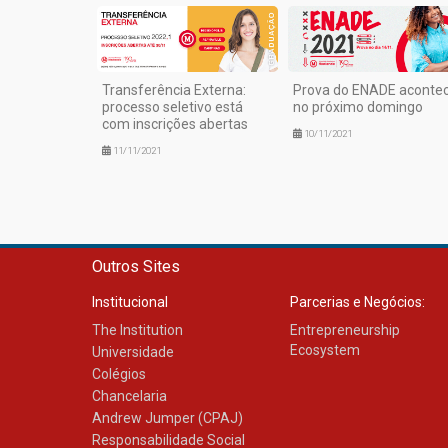
Transferência Externa:
Prova do ENADE aconte
processo seletivo está
no próximo domingo
com inscrições abertas
10/11/2021
11/11/2021
Outros Sites
Institucional
Parcerias e Negócios:
The Institution
Entrepreneurship
Ecosystem
Universidade
Colégios
Chancelaria
Andrew Jumper (CPAJ)
Responsabilidade Social