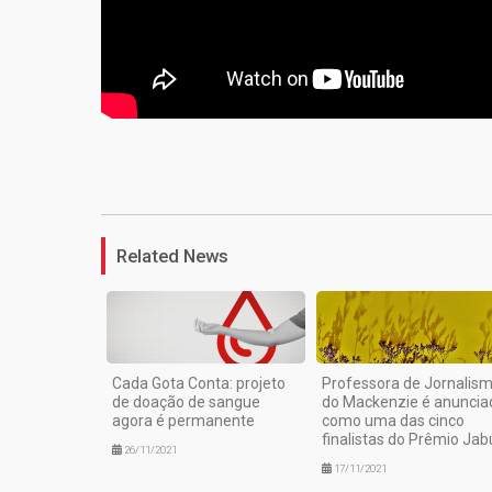
Related News
Cada Gota Conta: projeto
Professora de Jornalis
de doação de sangue
do Mackenzie é anuncia
agora é permanente
como uma das cinco
finalistas do Prêmio Jab
26/11/2021
17/11/2021