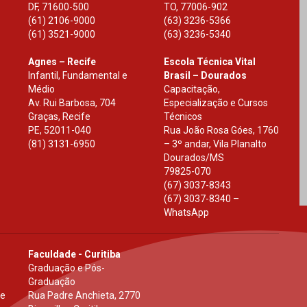
DF
,
71600-500
TO
,
77006-902
(61) 2106-9000
(63) 3236-5366
(61) 3521-9000
(63) 3236-5340
Agnes – Recife
Escola Técnica Vital
Infantil, Fundamental e
Brasil – Dourados
Médio
Capacitação,
Av. Rui Barbosa, 704
Especialização e Cursos
Graças, Recife
Técnicos
PE
,
52011-040
Rua João Rosa Góes, 1760
(81) 3131-6950
– 3º andar, Vila Planalto
Dourados
/
MS
79825-070
(67) 3037-8343
(67) 3037-8340 –
WhatsApp
Faculdade - Curitiba
Graduação e Pós-
Graduação
 e
Rua Padre Anchieta, 2770