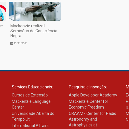
ce
Mackenzie realiza I
Seminário da Consciência
Negra
10/11/2021
Serviços Educacionais:
Pesquisa e Inovação:
M
Cursos de Extensão
Apple Developer Academy
E
Mackenzie Language
Mackenzie Center for
R
Center
Economic Freedom
R
Universidade Aberta do
CRAAM - Center for Radio
M
Tempo Útil
Astronomy and
N
Astrophysics at
International Affairs