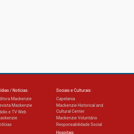
ídias / Notícias:
Sociais e Culturais:
ditora Mackenzie
Capelania
evista Mackenzie
Mackenzie Historical and
Cultural Center
ádio e TV Web
ackenzie
Mackenzie Voluntário
otícias
Responsabilidade Social
Hospitais: