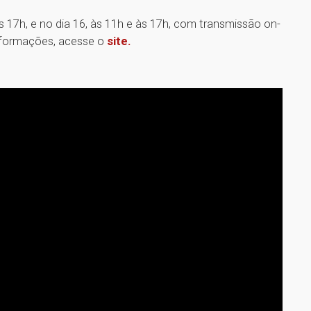
s 17h, e no dia 16, às 11h e às 17h, com transmissão on-
nformações, acesse o
site.