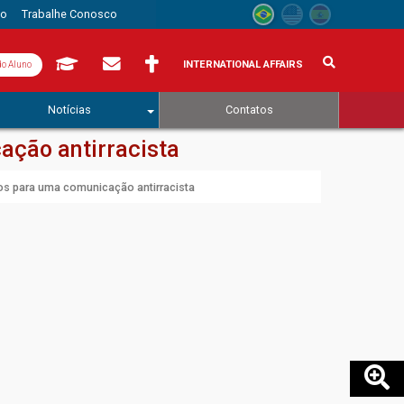
to
Trabalhe Conosco
INTERNATIONAL AFFAIRS
do Aluno
Notícias
Contatos
ação antirracista
ios para uma comunicação antirracista