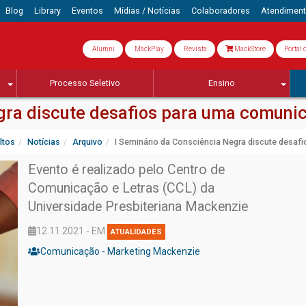
Blog
Library
Eventos
Mídias / Notícias
Colaboradores
Atendimen
Alumni
MackPlay
Revista
MackStore
Portal 
Processo Seletivo
Ensino
gra discute desafios para uma comunic
ltos
Notícias
Arquivo
I Seminário da Consciência Negra discute desaf
Evento é realizado pelo Centro de
Comunicação e Letras (CCL) da
Universidade Presbiteriana Mackenzie
12.11.2021 - EM
ATUALIDADES
Comunicação - Marketing Mackenzie