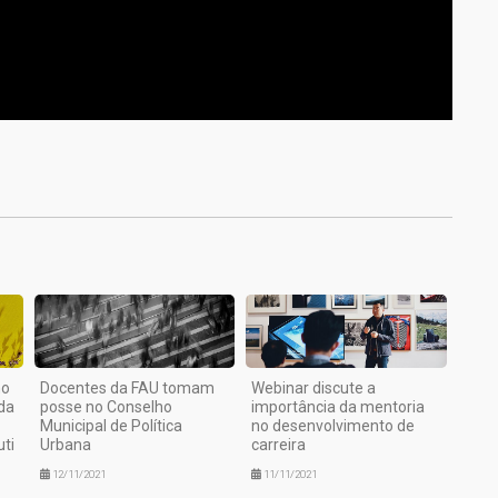
1
mo
Docentes da FAU tomam
Webinar discute a
da
posse no Conselho
importância da mentoria
Municipal de Política
no desenvolvimento de
uti
Urbana
carreira
12/11/2021
11/11/2021