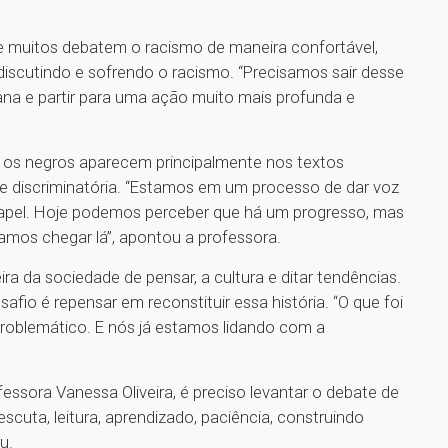
ue muitos debatem o racismo de maneira confortável,
discutindo e sofrendo o racismo. “Precisamos sair desse
na e partir para uma ação muito mais profunda e
o os negros aparecem principalmente nos textos
a e discriminatória. “Estamos em um processo de dar voz
papel. Hoje podemos perceber que há um progresso, mas
vamos chegar lá”, apontou a professora.
a da sociedade de pensar, a cultura e ditar tendências.
fio é repensar em reconstituir essa história. “O que foi
problemático. E nós já estamos lidando com a
sora Vanessa Oliveira, é preciso levantar o debate de
cuta, leitura, aprendizado, paciência, construindo
u.