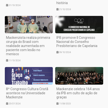
história
31/10/2024
21/10/2024
Mackenzista realiza primeira
IPB promove II Congresso
cirurgia do Brasil com
Nacional do Conselho
realidade aumentada em
Presbiteriano de Capelania
paciente com lesão no
09/10/2024
menisco
11/10/2024
8º Congresso Cultura Cristã
Mackenzie celebra 164 anos
acontece na Universidade
da IPB em culto de ação de
Mackenzie
graças
25/07/2024
11/08/2023