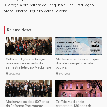
Duarte; e a pró-reitora de Pesquisa e Pós-Graduação,
Maria Cristina Trigueiro Veloz Teixeira.
1
Related News
Culto em Ações de Graças
Mackenzie sedia evento que
marca encerramento do
discute Evangelho e vida
semestre letivo no Mackenzie
pública
26/06/2025
24/04/2025
Mackenzie celebra 507 anos
Edifício Mackenzie
da Reforma Protestante
comemora 130 anos de