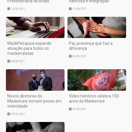
Presbiteriana do Brasil
calorosa e integração
12/08/2021
11/08/2021
MackPesquisa expande
Pai, presença que faz a
atuação para todos os
diferença
mackenzistas
06/08/2021
09/08/2021
Novos diretores do
Vídeo histórico celebra 150
Mackenzie tomam posse em
anos do Mackenzie
solenidade
22/06/2021
29/06/2021