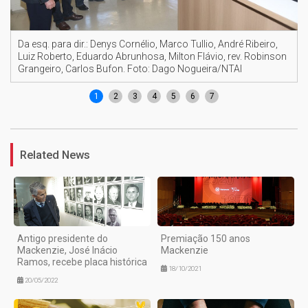
Da esq. para dir.: Denys Cornélio, Marco Tullio, André Ribeiro,
Luiz Roberto, Eduardo Abrunhosa, Milton Flávio, rev. Robinson
Grangeiro, Carlos Bufon. Foto: Dago Nogueira/NTAI
1
2
3
4
5
6
7
Related News
Antigo presidente do
Premiação 150 anos
Mackenzie, José Inácio
Mackenzie
Ramos, recebe placa histórica
18/10/2021
20/05/2022