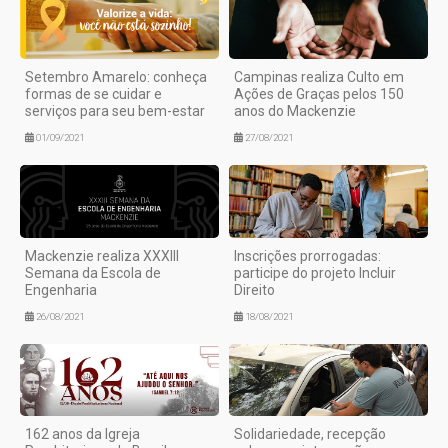
Setembro Amarelo: conheça
Campinas realiza Culto em
formas de se cuidar e
Ações de Graças pelos 150
serviços para seu bem-estar
anos do Mackenzie
01/09/2021
27/08/2021
Mackenzie realiza XXXIII
Inscrições prorrogadas:
Semana da Escola de
participe do projeto Incluir
Engenharia
Direito
26/08/2021
18/08/2021
162 anos da Igreja
Solidariedade, recepção