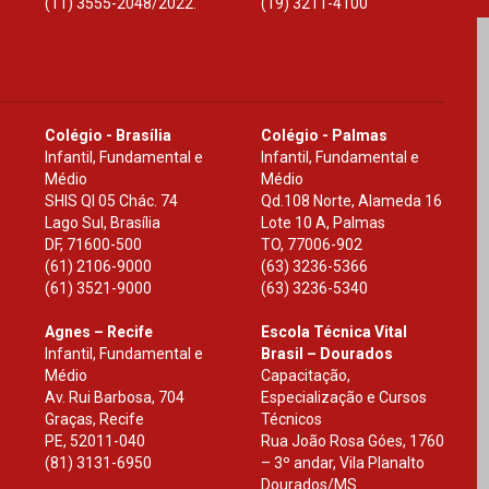
(11) 3555-2048/2022.
(19) 3211-4100
Colégio - Brasília
Colégio - Palmas
Infantil, Fundamental e
Infantil, Fundamental e
Médio
Médio
SHIS Ql 05 Chác. 74
Qd.108 Norte, Alameda 16
Lago Sul, Brasília
Lote 10 A, Palmas
DF
,
71600-500
TO
,
77006-902
(61) 2106-9000
(63) 3236-5366
(61) 3521-9000
(63) 3236-5340
Agnes – Recife
Escola Técnica Vital
Infantil, Fundamental e
Brasil – Dourados
Médio
Capacitação,
Av. Rui Barbosa, 704
Especialização e Cursos
Graças, Recife
Técnicos
PE
,
52011-040
Rua João Rosa Góes, 1760
(81) 3131-6950
– 3º andar, Vila Planalto
Dourados
/
MS