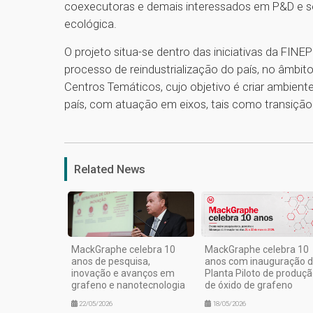
coexecutoras e demais interessados em P&D e se
ecológica.
O projeto situa-se dentro das iniciativas da FINE
processo de reindustrialização do país, no âmbito 
Centros Temáticos, cujo objetivo é criar ambien
país, com atuação em eixos, tais como transição 
Related News
MackGraphe celebra 10
MackGraphe celebra 10
anos de pesquisa,
anos com inauguração 
inovação e avanços em
Planta Piloto de produç
grafeno e nanotecnologia
de óxido de grafeno
22/05/2026
18/05/2026