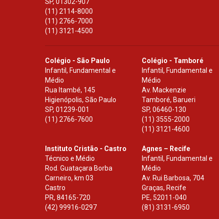
SP
,
01302-907
(11) 2114-8000
(11) 2766-7000
(11) 3121-4500
Colégio - São Paulo
Colégio - Tamboré
Infantil, Fundamental e
Infantil, Fundamental e
Médio
Médio
Rua Itambé, 145
Av. Mackenzie
Higienópolis, São Paulo
Tamboré, Barueri
SP
,
01239-001
SP
,
06460-130
(11) 2766-7600
(11) 3555-2000
(11) 3121-4600
Instituto Cristão - Castro
Agnes – Recife
Técnico e Médio
Infantil, Fundamental e
Rod. Guataçara Borba
Médio
Carneiro, km 03
Av. Rui Barbosa, 704
Castro
Graças, Recife
PR
,
84165-720
PE
,
52011-040
(42) 99916-0297
(81) 3131-6950