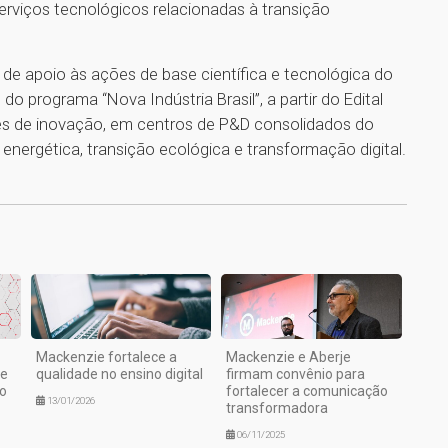
rviços tecnológicos relacionadas à transição
P de apoio às ações de base científica e tecnológica do
do programa “Nova Indústria Brasil”, a partir do Edital
tes de inovação, em centros de P&D consolidados do
energética, transição ecológica e transformação digital.
1
Mackenzie fortalece a
Mackenzie e Aberje
de
qualidade no ensino digital
firmam convênio para
ão
fortalecer a comunicação
13/01/2026
transformadora
06/11/2025