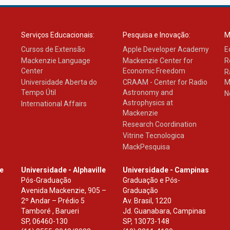
Serviços Educacionais:
Pesquisa e Inovação:
M
Cursos de Extensão
Apple Developer Academy
E
Mackenzie Language
Mackenzie Center for
R
Center
Economic Freedom
R
Universidade Aberta do
CRAAM - Center for Radio
M
Tempo Útil
Astronomy and
N
Astrophysics at
International Affairs
Mackenzie
Research Coordination
Vitrine Tecnologica
MackPesquisa
le
Universidade - Alphaville
Universidade - Campinas
Pós-Graduação
Graduação e Pós-
Avenida Mackenzie, 905 –
Graduação
2º Andar – Prédio 5
Av. Brasil, 1220
Tamboré , Barueri
Jd. Guanabara, Campinas
SP
,
06460-130
SP
,
13073-148