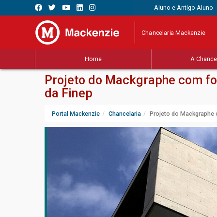
Aluno e Antigo Aluno
Chancelaria Mackenzie
Home
A Chancel
Projeto do Mackgraphe com fo
da Finep
Portal Mackenzie
Chancelaria
Projeto do Mackgraphe 