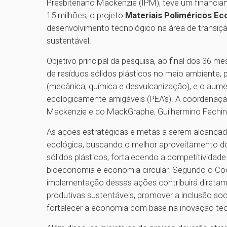
Presbiteriano Mackenzie (IPM), teve um financia
15 milhões, o projeto
Materiais Poliméricos E
desenvolvimento tecnológico na área de transiçã
sustentável.
Objetivo principal da pesquisa, ao final dos 36 me
de resíduos sólidos plásticos no meio ambiente,
(mecânica, química e desvulcanização), e o au
ecologicamente amigáveis (PEA’s). A coordenação
Mackenzie e do MackGraphe, Guilhermino Fechin
As ações estratégicas e metas a serem alcançad
ecológica, buscando o melhor aproveitamento do
sólidos plásticos, fortalecendo a competitividad
bioeconomia e economia circular. Segundo o Coo
implementação dessas ações contribuirá diretame
produtivas sustentáveis, promover a inclusão so
fortalecer a economia com base na inovação tec