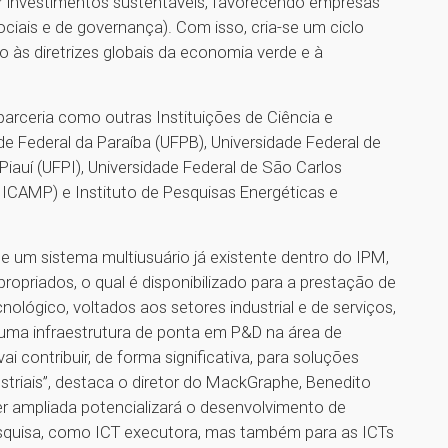
rair investimentos sustentáveis, favorecendo empresas
ciais e de governança). Com isso, cria-se um ciclo
o às diretrizes globais da economia verde e à
rceria como outras Instituições de Ciência e
de Federal da Paraíba (UFPB), Universidade Federal de
iauí (UFPI), Universidade Federal de São Carlos
ICAMP) e Instituto de Pesquisas Energéticas e
e um sistema multiusuário já existente dentro do IPM,
opriados, o qual é disponibilizado para a prestação de
ológico, voltados aos setores industrial e de serviços,
 uma infraestrutura de ponta em P&D na área de
i contribuir, de forma significativa, para soluções
triais”, destaca o diretor do MackGraphe, Benedito
ser ampliada potencializará o desenvolvimento de
pesquisa, como ICT executora, mas também para as ICTs