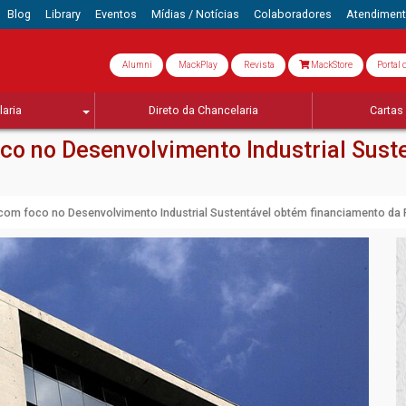
Blog
Library
Eventos
Mídias / Notícias
Colaboradores
Atendimen
Alumni
MackPlay
Revista
MackStore
Portal 
aria
Direto da Chancelaria
Cartas 
co no Desenvolvimento Industrial Sust
com foco no Desenvolvimento Industrial Sustentável obtém financiamento da 