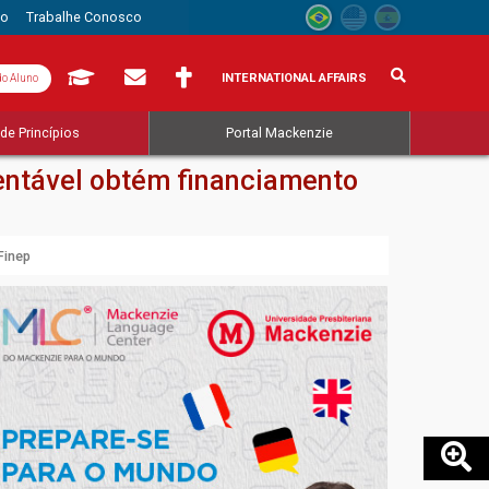
to
Trabalhe Conosco
INTERNATIONAL AFFAIRS
do Aluno
de Princípios
Portal Mackenzie
entável obtém financiamento
Finep