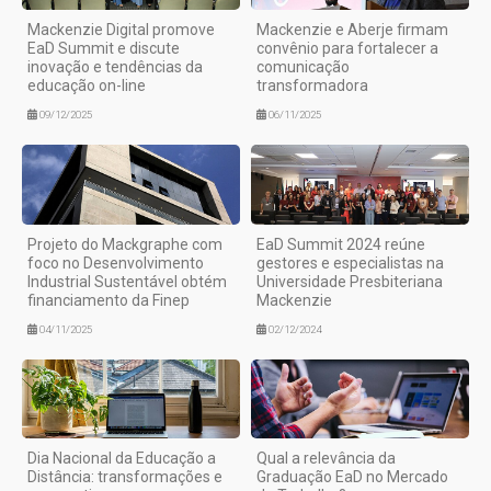
Mackenzie Digital promove
Mackenzie e Aberje firmam
EaD Summit e discute
convênio para fortalecer a
inovação e tendências da
comunicação
educação on-line
transformadora
09/12/2025
06/11/2025
Projeto do Mackgraphe com
EaD Summit 2024 reúne
foco no Desenvolvimento
gestores e especialistas na
Industrial Sustentável obtém
Universidade Presbiteriana
financiamento da Finep
Mackenzie
04/11/2025
02/12/2024
Dia Nacional da Educação a
Qual a relevância da
Distância: transformações e
Graduação EaD no Mercado