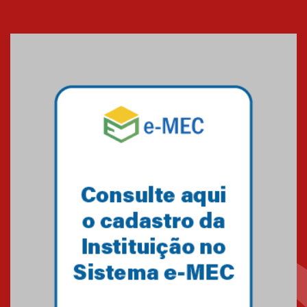
Cerimônia do Jaleco marca
entrada de novos alunos de
Medicina em Alphaville
09.03.2026
Mackenzie mobiliza campanha
solidária para apoiar famílias em
Minas Gerais
05.03.2026
Primeiro culto do ano ressalta o
agradecimento
27.02.2026
Mackenzie recepciona calouros
do primeiro semestre de 2026