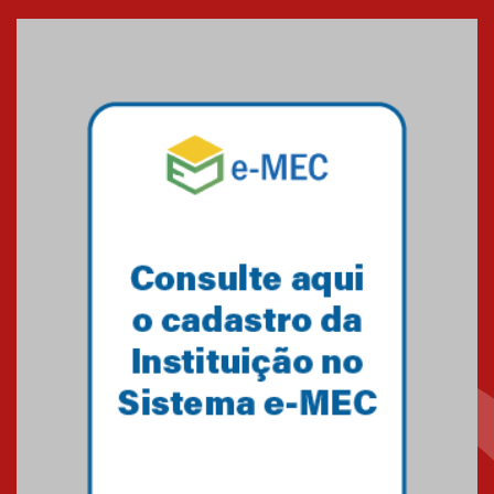
entrada de novos alunos de
Medicina em Alphaville
09.03.2026
Mackenzie mobiliza campanha
solidária para apoiar famílias em
Minas Gerais
05.03.2026
Primeiro culto do ano ressalta o
agradecimento
27.02.2026
Mackenzie recepciona calouros
do primeiro semestre de 2026
06.02.2026