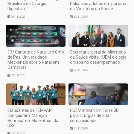
Brasileiro de Cirurgia
Paliativos adultos em portaria
Digestiva
do Ministério da Saúde
26/11/2025
25/11/2025
13ª Cantata de Natal Um Grito
Secretário-geral do Ministério
de Paz: Universidade
da Saúde visita HUEM e elogia
Mackenzie abre o Natal em
o trabalho desempenhado
Campinas
17/11/2025
18/11/2025
Estudantes da FEMPAR
HUEM inova com Torre 3D
conquistam 'Menção
para cirurgias de alta
Honrosa' em Hackathon da
complexidade
USP
11/11/2025
14/11/2025