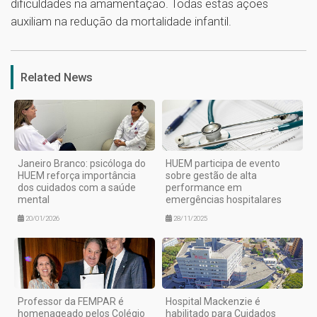
dificuldades na amamentação. Todas estas ações
auxiliam na redução da mortalidade infantil.
1
Related News
Janeiro Branco: psicóloga do
HUEM participa de evento
HUEM reforça importância
sobre gestão de alta
dos cuidados com a saúde
performance em
mental
emergências hospitalares
20/01/2026
28/11/2025
Professor da FEMPAR é
Hospital Mackenzie é
homenageado pelos Colégio
habilitado para Cuidados