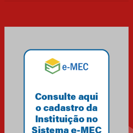
Cerimônia do Jaleco marca
entrada de novos alunos de
Medicina em Alphaville
09.03.2026
Mackenzie mobiliza campanha
solidária para apoiar famílias em
Minas Gerais
05.03.2026
Primeiro culto do ano ressalta o
agradecimento
27.02.2026