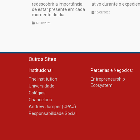
redescobrir a importância
ativo durante o expedie
de estar presente em cada
15/08/2025
momento do dia
17/10/2025
Outros Sites
Institucional
Parcerias e Negócios:
The Institution
Entrepreneurship
Ecosystem
Universidade
Colégios
Chancelaria
Andrew Jumper (CPAJ)
Responsabilidade Social