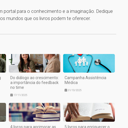
um portal para o conhecimento e a imaginação. Dedique
tos mundos que os livros podem te oferecer.
1
g
Do diálogo ao crescimento:
Campanha Assistência
a importância do feedback
Médica
no time
31/10/2025
17/11/2025
4 livros para aprimorar as
5 livros para enriquecer o