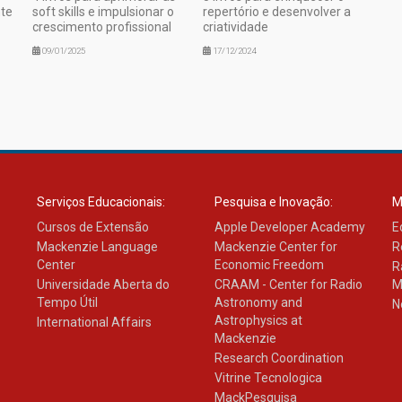
nte
soft skills e impulsionar o
repertório e desenvolver a
crescimento profissional
criatividade
09/01/2025
17/12/2024
Serviços Educacionais:
Pesquisa e Inovação:
M
Cursos de Extensão
Apple Developer Academy
E
Mackenzie Language
Mackenzie Center for
R
Center
Economic Freedom
R
Universidade Aberta do
CRAAM - Center for Radio
M
Tempo Útil
Astronomy and
N
Astrophysics at
International Affairs
Mackenzie
Research Coordination
Vitrine Tecnologica
MackPesquisa