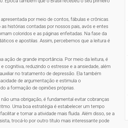
10. Época também que o Brasil recebeu o seu primeiro
é apresentada por meio de contos, fábulas e crônicas.
s histórias contadas por nossos pais, avós e entes
ornam coloridos e as páginas enfeitadas. Na fase da
áticos e apostilas. Assim, percebemos que a leitura é
ma ação de grande importância. Por meio da leitura, é
 cognitiva, reduzindo o estresse e a ansiedade, além
auxiliar no tratamento de depressão. Ela também
capacidade de argumentação e estimula o
do a formação de opiniões próprias.
 e não uma obrigação, é fundamental evitar cobranças
 ritmo. Uma boa estratégia é estabelecer um tempo
cilitar e tornar a atividade mais fluida. Além disso, se a
sta, trocá-lo por outro título mais interessante pode