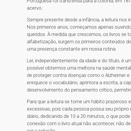
Portuguesa foi transferida para a colônia, em 18
acervo.
Sempre presente desde a infância, a leitura nos 
Nos primeiros anos, começamos apenas ouvindo a
queridos. À medida que crescemos, os livros se t
alfabetização, surgem os primeiros conteúdos did
uma presença constante em nossa rotina.
Ler, independentemente da idade e do título, é u
possível obtermos uma melhora na saúde mental e
de proteger contra doenças como o Alzheimer e 
enriquece o vocabulário, aprimora a escrita, a 
desenvolvimento do pensamento crítico, permitin
Para que a leitura se torne um hábito prazeroso
excessivas, pois cada pessoa possui seu próprio
diário, dedicando de 10 a 20 minutos, o que pode fa
conexão com o livro atual não acontecer, não desi
ser a solução.