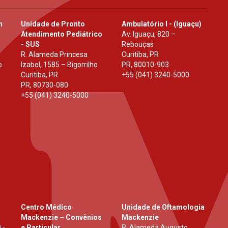
h
Unidade de Pronto
Ambulatório I - (Iguaçu)
Atendimento Pediátrico
Av. Iguaçu, 820 –
- SUS
Rebouças
R. Alameda Princesa
Curitiba, PR
o
Izabel, 1585 – Bigorrilho
PR
,
80010-903
Curitiba, PR
+55 (041) 3240-5000
PR
,
80730-080
+55 (041) 3240-5000
Centro Médico
Unidade de Oftamologia
Mackenzie – Convênios
Mackenzie
 -
e Particular
R. Alameda Augusto