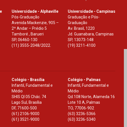
le
Universidade - Alphaville
Universidade - Campinas
Pós-Graduação
Graduação e Pós-
Avenida Mackenzie, 905 –
Graduação
2º Andar – Prédio 5
Av. Brasil, 1220
Tamboré , Barueri
Jd. Guanabara, Campinas
SP
,
06460-130
SP
,
13073-148
(11) 3555-2048/2022.
(19) 3211-4100
Colégio - Brasília
Colégio - Palmas
Infantil, Fundamental e
Infantil, Fundamental e
Médio
Médio
SHIS Ql 05 Chác. 74
Qd.108 Norte, Alameda 16
Lago Sul, Brasília
Lote 10 A, Palmas
DF
,
71600-500
TO
,
77006-902
(61) 2106-9000
(63) 3236-5366
(61) 3521-9000
(63) 3236-5340