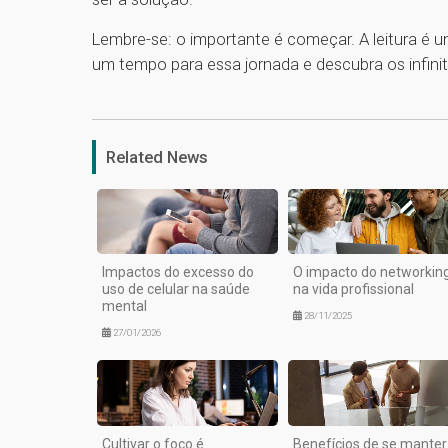
Lembre-se: o importante é começar. A leitura é 
um tempo para essa jornada e descubra os infini
Related News
Impactos do excesso do
O impacto do networkin
uso de celular na saúde
na vida profissional
mental
28/11/2025
27/01/2026
Cultivar o foco é
Benefícios de se manter