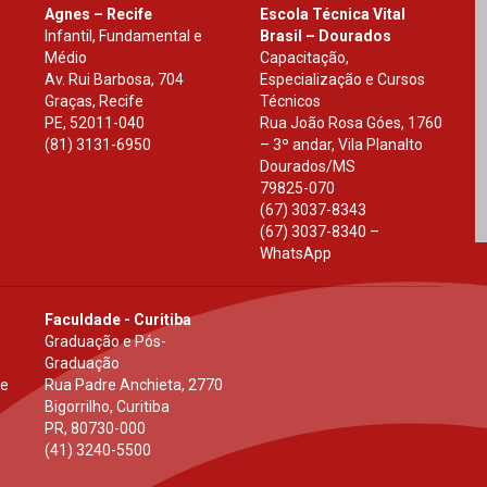
Agnes – Recife
Escola Técnica Vital
Infantil, Fundamental e
Brasil – Dourados
Médio
Capacitação,
Av. Rui Barbosa, 704
Especialização e Cursos
Graças, Recife
Técnicos
PE
,
52011-040
Rua João Rosa Góes, 1760
(81) 3131-6950
– 3º andar, Vila Planalto
Dourados
/
MS
79825-070
(67) 3037-8343
(67) 3037-8340 –
WhatsApp
Faculdade - Curitiba
Graduação e Pós-
Graduação
 e
Rua Padre Anchieta, 2770
Bigorrilho, Curitiba
PR
,
80730-000
(41) 3240-5500