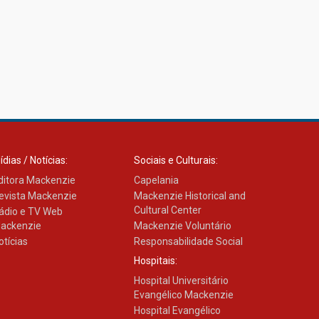
27.02.2026
Mackenzie recepciona
calouros do primeiro
semestre de 2026
06.02.2026
ídias / Notícias:
Sociais e Culturais:
ditora Mackenzie
Capelania
evista Mackenzie
Mackenzie Historical and
Cultural Center
ádio e TV Web
ackenzie
Mackenzie Voluntário
otícias
Responsabilidade Social
Hospitais:
Hospital Universitário
Evangélico Mackenzie
Hospital Evangélico