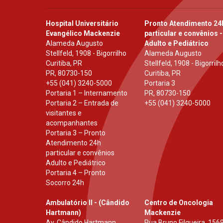
Hospital Universitário
Pronto Atendimento 24
Evangélico Mackenzie
particular e convênios -
Alameda Augusto
Adulto e Pediátrico
Stellfeld, 1908 - Bigorrilho
Alameda Augusto
Curitiba, PR
Stellfeld, 1908 - Bigorrilh
PR
,
80730-150
Curitiba, PR
+55 (041) 3240-5000
Portaria 3
Portaria 1 – Internamento
PR
,
80730-150
Portaria 2 – Entrada de
+55 (041) 3240-5000
visitantes e
acompanhantes
Portaria 3 – Pronto
Atendimento 24h
particular e convênios
Adulto e Pediátrico
Portaria 4 – Pronto
Socorro 24h
Ambulatório II - (Cândido
Centro de Oncologia
Hartmann)
Mackenzie
Av. Cândido Hartmann,
Rua Bruno Filgueira, 1569