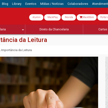
Blog
Library
Eventos
Mídias / Notícias
Colaboradores
Atendimen
Alumni
MackPlay
Revista
MackStore
Portal 
aria
Direto da Chancelaria
Cartas 
rtância da Leitura
A Importância da Leitura