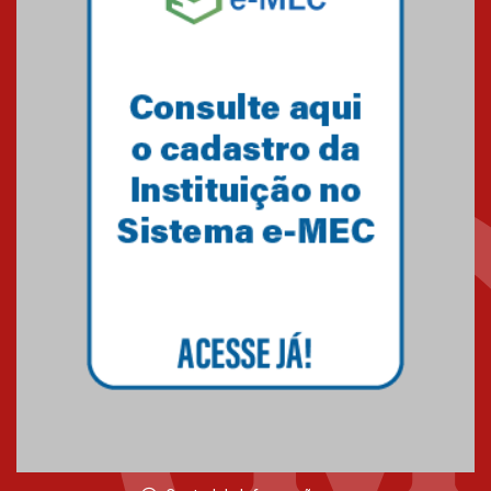
Minas Gerais
05.03.2026
Primeiro culto do ano ressalta o
agradecimento
27.02.2026
Mackenzie recepciona calouros
do primeiro semestre de 2026
06.02.2026