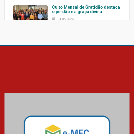
Culto Mensal de Gratidão destaca
o perdão e a graça divina
04.05.2026
Confira como foi o culto mensal
de março
26.03.2026
Cerimônia do Jaleco marca
entrada de novos alunos de
Medicina em Alphaville
09.03.2026
Mackenzie mobiliza campanha
solidária para apoiar famílias em