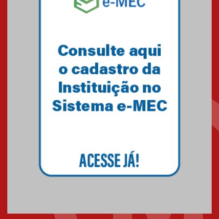
Minas Gerais
05.03.2026
Primeiro culto do ano ressalta o
agradecimento
27.02.2026
Mackenzie recepciona calouros
do primeiro semestre de 2026
06.02.2026