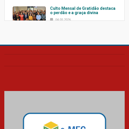
Culto Mensal de Gratidão destaca
o perdão e a graça divina
04.05.2026
Confira como foi o culto mensal
de março
26.03.2026
Cerimônia do Jaleco marca
entrada de novos alunos de
Medicina em Alphaville
09.03.2026
Mackenzie mobiliza campanha
solidária para apoiar famílias em