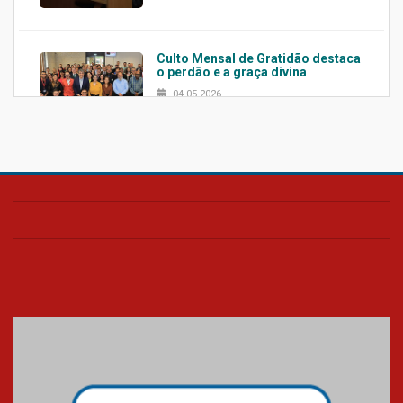
Culto Mensal de Gratidão destaca
o perdão e a graça divina
04.05.2026
Confira como foi o culto mensal
de março
26.03.2026
Cerimônia do Jaleco marca
entrada de novos alunos de
Medicina em Alphaville
09.03.2026