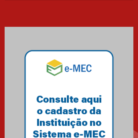
Cerimônia do Jaleco marca
entrada de novos alunos de
Medicina em Alphaville
09.03.2026
Mackenzie mobiliza campanha
solidária para apoiar famílias em
Minas Gerais
05.03.2026
Primeiro culto do ano ressalta o
agradecimento
27.02.2026