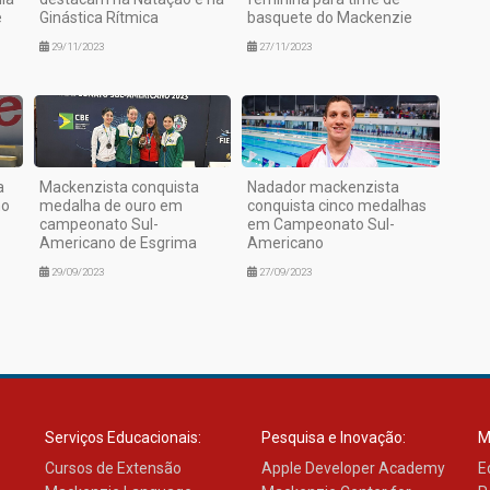
e
Ginástica Rítmica
basquete do Mackenzie
29/11/2023
27/11/2023
a
Mackenzista conquista
Nadador mackenzista
no
medalha de ouro em
conquista cinco medalhas
campeonato Sul-
em Campeonato Sul-
Americano de Esgrima
Americano
29/09/2023
27/09/2023
Serviços Educacionais:
Pesquisa e Inovação:
M
Cursos de Extensão
Apple Developer Academy
E