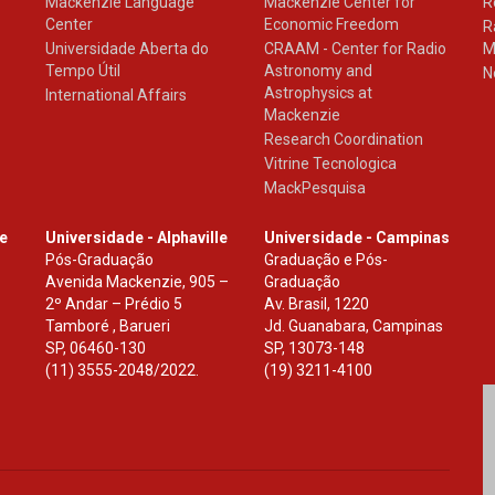
Mackenzie Language
Mackenzie Center for
R
Center
Economic Freedom
R
Universidade Aberta do
CRAAM - Center for Radio
M
Tempo Útil
Astronomy and
N
Astrophysics at
International Affairs
Mackenzie
Research Coordination
Vitrine Tecnologica
MackPesquisa
le
Universidade - Alphaville
Universidade - Campinas
Pós-Graduação
Graduação e Pós-
Avenida Mackenzie, 905 –
Graduação
2º Andar – Prédio 5
Av. Brasil, 1220
Tamboré , Barueri
Jd. Guanabara, Campinas
SP
,
06460-130
SP
,
13073-148
(11) 3555-2048/2022.
(19) 3211-4100