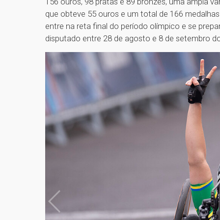
156 ouros, 98 pratas e 89 bronzes, uma ampla v
que obteve 55 ouros e um total de 166 medalhas. 
entre na reta final do período olímpico e se prep
disputado entre 28 de agosto e 8 de setembro 