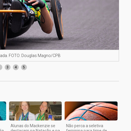
strada. FOTO: Douglas Magno/CPB
Jady
2
3
4
5
Alunas do Mackenzie se
Não perca a seletiva
ia
destacam na Natação e na
feminina para time de