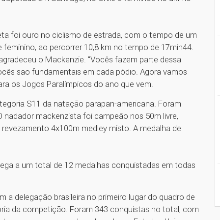
ta foi ouro no ciclismo de estrada, com o tempo de um
e feminino, ao percorrer 10,8 km no tempo de 17min44.
 agradeceu o Mackenzie. "Vocês fazem parte dessa
 vocês são fundamentais em cada pódio. Agora vamos
 para os Jogos Paralímpicos do ano que vem.
tegoria S11 da natação parapan-americana. Foram
O nadador mackenzista foi campeão nos 50m livre,
o revezamento 4x100m medley misto. A medalha de
hega a um total de 12 medalhas conquistadas em todas
a delegação brasileira no primeiro lugar do quadro de
ória da competição. Foram 343 conquistas no total, com