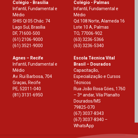
Colégio - Brasília
Colégio - Palmas
Infantil, Fundamental e
Infantil, Fundamental e
Médio
Médio
SHIS Ql 05 Chác. 74
Qd.108 Norte, Alameda 16
Lago Sul, Brasília
Lote 10 A, Palmas
DF
,
71600-500
TO
,
77006-902
(61) 2106-9000
(63) 3236-5366
(61) 3521-9000
(63) 3236-5340
Agnes – Recife
Escola Técnica Vital
Infantil, Fundamental e
Brasil – Dourados
Médio
Capacitação,
Av. Rui Barbosa, 704
Especialização e Cursos
Graças, Recife
Técnicos
PE
,
52011-040
Rua João Rosa Góes, 1760
(81) 3131-6950
– 3º andar, Vila Planalto
Dourados
/
MS
79825-070
(67) 3037-8343
(67) 3037-8340 –
WhatsApp