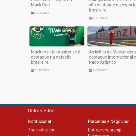
Mack Run
são destaque no esport
brasileiro
30/06/2025
30/07/2024
Mackenzista brasiliense é
As lições da Mackenzist
destaque na natação
destaque internacional 
brasileira
Nado Artístico
20/10/2023
19/10/2023
Outros Sites
Institucional
Parcerias e Negócios:
The Institution
Entrepreneurship