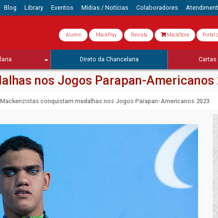
Blog
Library
Eventos
Mídias / Notícias
Colaboradores
Atendimen
Alumni
MackPlay
Revista
MackStore
Portal 
aria
Direto da Chancelaria
Cartas 
alhas nos Jogos Parapan-Americanos
Mackenzistas conquistam medalhas nos Jogos Parapan-Americanos 2023